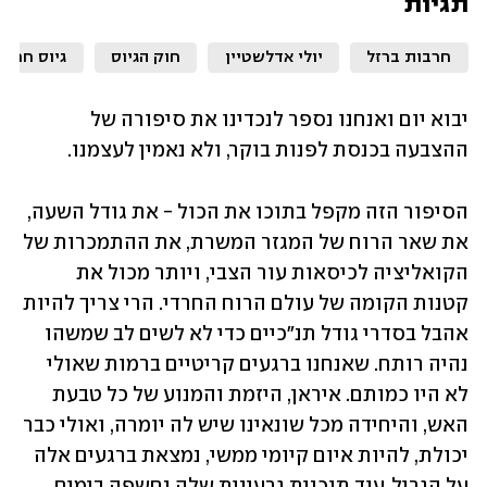
תגיות
חרבות ברזל
יולי אדלשטיין
חוק הגיוס
גיוס חרדי
יבוא יום ואנחנו נספר לנכדינו את סיפורה של 
ההצבעה בכנסת לפנות בוקר, ולא נאמין לעצמנו.
הסיפור הזה מקפל בתוכו את הכול - את גודל השעה, 
את שאר הרוח של המגזר המשרת, את ההתמכרות של 
הקואליציה לכיסאות עור הצבי, ויותר מכול את 
קטנות הקומה של עולם הרוח החרדי. הרי צריך להיות 
אהבל בסדרי גודל תנ"כיים כדי לא לשים לב שמשהו 
נהיה רותח. שאנחנו ברגעים קריטיים ברמות שאולי 
לא היו כמותם. איראן, היזמת והמנוע של כל טבעת 
האש, והיחידה מכל שונאינו שיש לה יומרה, ואולי כבר 
יכולת, להיות איום קיומי ממשי, נמצאת ברגעים אלה 
על הגריל. עוד תוכנית גרעינית שלה נחשפה בימים 