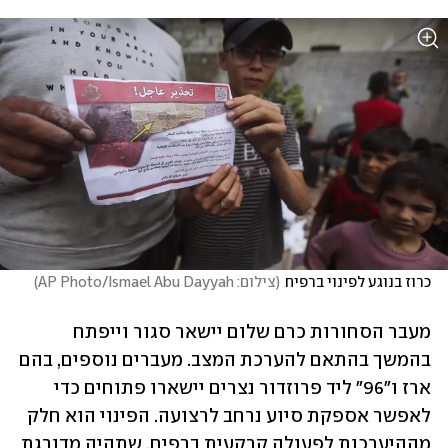
כרוז בנוגע לפינוי ברפיח
(
צילום: AP Photo/Ismael Abu Dayyah
)
מעבר הסחורות כרם שלום יישאר סגור וייפתח 
בהמשך בהתאם להערכת המצב. מעברים נוספים, בהם 
ארז ו"96" ליד פרוזדור נצרים יישארו פתוחים כדי 
לאפשר אספקת סיוע נרחב לרצועה. הפינוי הוא חלק 
מההיערכות לפעולה קרקעית ברפיח, שתהיה מדורגת 