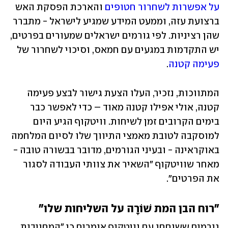
על אפשרות לשחרור חטופים
 והארכת הפסקת האש 
ברצועת עזה, וממעט המידע שמגיע לישראל - מתברר 
שהן רציניות. לפי גורמים ישראלים שמעורים בפרטים, 
יש התקדמות במגעים עם חמאס, וסיכוי לשחרור של 
פעימה קטנה
. 
המתווכות, נזכיר, העלו הצעת גישור לבצע פעימה 
קטנה, אולי אפילו קטנה מאוד – כדי לאפשר כבר 
בימים הקרובים זמן לשיחות. וויטקוף הגיע היום 
למוסקבה לטובת מאמצי התיווך שלו לסיום המלחמה 
באוקראינה - ובעיני הגורמים, מדובר בבשורה טובה - 
מאחר שוויטקוף "השאיר את צוותי העבודה לסגור 
את הפרטים". 
"רוח הבן המת שׁוֹרָה על השליחות שלו"
גורמים ששוחחו עם וויטקוף אומרים כי "המחויבות 