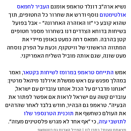
נשיא ארה"ב דונלד טראמפ אומנם 
העביר לחמאס 
אולטימטום
 נוסף ודרש את שחרור כל החטופים, תוך 
שהוא קובע כי "זו האזהרה האחרונה" - אבל בפועל 
בשיחות בדוחא הצדדים דנו בשחרור מספר חטופים 
קטן בהרבה. חמאס דחה כמעט באופן מיידי את 
המתווה הראשוני של וויטקוף, וכעת על הפרק נוסחה 
מעט שונה, שגם אותה מוביל השליח האמריקני.
אמש 
התייחס טראמפ במרומז לשיחות בקטאר
, ואמר 
במהלך מפגש עם ראש ממשלת אירלנד מיהאל מרטין: 
"אנחנו מדברים על הכול. אנחנו עובדים עם ישראל, 
עובדים קשה עם ישראל לראות אם אפשר לפתור את 
הבעיה". טראמפ גם הבהיר, חודש בלבד לאחר שהדהים 
את העולם כשחשף את 
תוכנית הטרנספר שלו 
לתושבי עזה
, כי "אף אחד לא מגרש פלסטינים מעזה".
מצאתם טעות? כתבו לנו | המייל האדום גם בווטסאפ