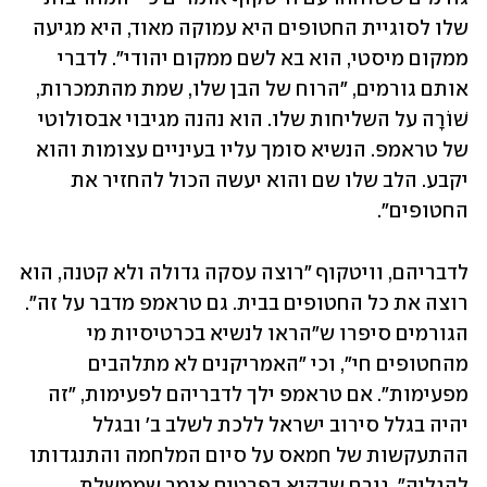
שלו לסוגיית החטופים היא עמוקה מאוד, היא מגיעה 
ממקום מיסטי, הוא בא לשם ממקום יהודי". לדברי 
אותם גורמים, "הרוח של הבן שלו, שמת מהתמכרות, 
שׁוֹרָה על השליחות שלו. הוא נהנה מגיבוי אבסולוטי 
של טראמפ. הנשיא סומך עליו בעיניים עצומות והוא 
יקבע. הלב שלו שם והוא יעשה הכול להחזיר את 
החטופים".
לדבריהם, וויטקוף "רוצה עסקה גדולה ולא קטנה, הוא 
רוצה את כל החטופים בבית. גם טראמפ מדבר על זה". 
הגורמים סיפרו ש"הראו לנשיא בכרטיסיות מי 
מהחטופים חי", וכי "האמריקנים לא מתלהבים 
מפעימות". אם טראמפ ילך לדבריהם לפעימות, "זה 
יהיה בגלל סירוב ישראל ללכת לשלב ב' ובגלל 
ההתעקשות של חמאס על סיום המלחמה והתנגדותו 
להגליה". גורם שבקיא בפרטים אומר שממשלת 