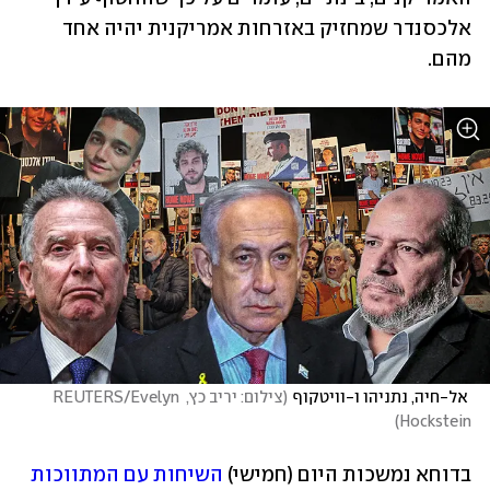
אלכסנדר שמחזיק באזרחות אמריקנית יהיה אחד 
מהם. 
 אל-חיה, נתניהו ו-וויטקוף
(
צילום: יריב כץ, REUTERS/Evelyn 
)
Hockstein
בדוחא נמשכות היום (חמישי) 
השיחות עם המתווכות 