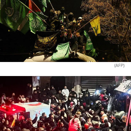
)
AFP
(