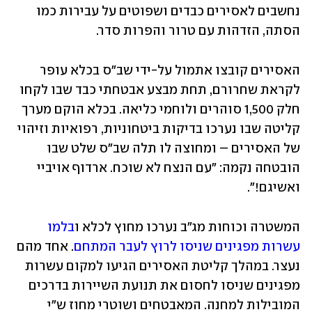
נחשבים לאסירים כבדים ושפוטים על עבירות כמו 
הסתה, הזדהות עם טרור והפרות סדר. 
האסירים קובצו אתמול על-ידי שב"ס בכלא עופר 
לקראת שחרורם, תחת מבצע אבטחתי כבד שבו לקחו 
חלק 1,500 סוהרים ולוחמי כליאה. בכלא הוקם מערך 
קליטה שבו נערכו בדיקות ביטחוניות, רפואיות וזיהוי 
של האסירים – ומחוצה לו תלה שב"ס שלט שבו 
הובטחה נקמה: "עם הנצח לא שוכח. ארדוף אויביי 
ואשיגם!".
המשטרה וכוחות מג"ב נערכו מחוץ לכלא ו
בלמו 
עשרות מפגינים שניסו לרוץ לעבר המתחם
. אחד מהם 
נעצר. במהלך קליטת האסירים הגיעו למקום עשרות 
מפגינים שניסו לחסום את תנועת השיירות בדרכים 
המובילות למחנה. המאבטחים ושוטרי מחוז ש"י 