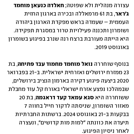
עצורה מנהלית ולא שפוטה; 
חאלדה כנעאן מוחמד 
ג'ראר
, בת 61 מרמאללה ובכירה בארגון החזית 
העממית – שעמדה בראש מפקדת הארגון ביהודה 
ושומרון ותכננה פעילויות טרור במסגרת תפקידה. 
היא הייתה מעורבת ברצח רנה שנרב בפיגוע בשומרון 
באוגוסט 2019.
בנוסף שוחררה 
נואל מוחמד מחמוד עבד פתיחה
, בת 
23 ממזרח ירושלים ואזרחית ישראלית. ב-21 בפברואר 
2020 ביצעה פיגוע דקירה בארמון הנציב בירושלים, 
שבמהלכו נפצע אזרח ישראלי באורח קל. עוד מחבלת 
ששוחררה היא 
סגא עמאד קעד דראגמה
, בת 20 
מאזור השומרון, שניסתה לדקור חייל בחווה 7 
בבקעות ב-21 באוגוסט 2024. ברשתות החברתיות 
תיעדה את כוונתה "למות מות קדושים", ונעצרה 
לאחר ניסיון הפיגוע. 