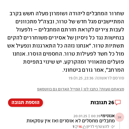
שחרור המחבלים ליהודה ושומרון מעלה חשש בקרב 
המתיישבים מגל חדש של טרור, ובצה"ל מתכוונים 
לעבות צירים לקראת חזרתם המחבלים – ולפעול 
בנחישות נגד כל ניסיון של אסירים משוחררים להקים 
תשתיות טרור. "אנחנו נזהה כל התארגנות ונפעיל אש 
מול כל חשד לפעילות טרור. החסמים הוסרו. אנחנו 
פועלים מהאוויר ומהקרקע. יש שינוי בתפיסת 
המרחב", אמר גורם ביטחוני.
פורסם לראשונה: 23:36, 19.01.25
מצאתם טעות? כתבו לנו | המייל האדום גם בווטסאפ
26
תגובות
הוספת תגובה
אנונימי
00:39 | 20.01.25
אנ
מחבלים מחסלים לא אוסרים ואז אין עסקאות
להצטרף לדיון
16
1