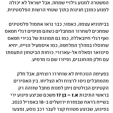
המשטרה למנוע גילויי שמחה, אבל ישראל לא יכולה 
למנוע כמובן חגיגות בתוך שטחי הרשות הפלסטינית. 
בביתוניא עצמה, כאמור, כבר נראו אתמול פלסטינים 
שמחכים לשחרור המחבלים כשהם מניפים דגלי חמאס 
ואף דגלי חיזבאללה, כמו גם תמונות של בכירי חמאס 
שחוסלו במהלך המלחמה, כמו איסמעיל הנייה, יחיא 
סינוואר וסאלח אל-עארורי. כוחות הביטחון התעמתו 
עם חלק מהחוגגים, ופיזרו שם גז מדמיע.
בפעימה הנוכחית לא שוחררו רוצחים, אבל חלק 
מהמחבלים ניסו לרצוח ולא הצליחו. בין האסירים 
הקטינים הבולטים ניתן למנות מחבל שזוהה רק 
בראשי התיבות 
א.ז
– בן 17
 משכם שביצע פיגוע ירי 
בשייח ג'ראח שבמזרח ירושלים ב-18 באפריל 2023. 
בפיגוע, שבוצע מטווח קצר לעבר רכב נוסע, נפצעו 