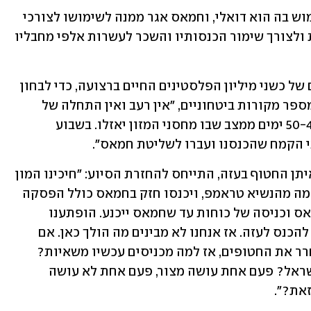
אספקת הדלק קשה לניטור משום שהשימוש בה הוא דואלי, וחמאס אגר ממנה לשימושו לצורכי 
טרור, בעיקר בשהייה הממושכת במנהרות ולצורך שימור הכנסותיו והשכר לעשרות אלפי מחבליו 
בצה"ל גם הגבירו את המעקב אחרי חייהם של כשני מיליון הפלסטינים החיים ברצועה, כדי לבחון 
את המצב האמיתי שם. לפי שעה, על-פי מספר מקורות ביטחוניים, "אין רעב ואין התחלה של 
מגפות בעזה, אבל אנחנו נמצאים בערך 50-40 ימים ממצב שבו מחסני המזון יאזלו. בשבוע 
י הקמח שהכנסנו ועברו לשליטת חמאס".
ראש פורום תקווה צביקה מור, אביו של איתן החטוף בעזה, התייחס להחזרת הסיוע: "חיכינו המון 
המון זמן שממשלת ישראל תיקח את היוזמה מהנשיא טראמפ, ויכנסו חזק בחמאס כולל הפסקה 
של המשאיות הנכנסות לשם וחנק על חמאס וכניסה של כוחות עד שחמאס ייכנע. הופתענו 
לראות ב-ynet שבקרוב משאיות הולכות להכנס לעזה. אז אנחנו לא מבינים מה הולך כאן. אם 
המצור זה חלק מהמנופים על חמאס לשחרר את החטופים, אז למה מכניסים עכשיו משאיות? 
ואיך אנחנו נראים? איך נראית ממשלת ישראל? פעם אחת עושה מצור, פעם אחת לא עושה 
זאת?".