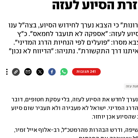
רת הסיוע לעזה
y ו"ידיעות אחרונות" כי הצבא נערך לחידוש הסיוע, בצה"ל ענו
יוע לעזה: "אספקה לא תועבר לחמאס". כ"ץ
א מסרו: "פועלים לפי הנחיות הדרג המדיני".
נו דרך התקשורת". נתניהו: "הדיווח לא נכון"
241 תגובות
עת עזה
אחרי חשיפת ynet הבוקר (שני) כי הצבא נערך לחדש את הסיוע לעזה, בלי עסקת חטופים, דובר 
צה"ל מסר כי "צה"ל פועל על-פי הנחיות הדרג המדיני. ישראל לא מעבירה ולא תעביר שום סיוע 
הסיוע אכן יוחזר.
שר הביטחון ישראל כ"ץ זעם בעקבות החשיפה, ודרש הבהרות מהרמטכ"ל, רב-אלוף אייל זמיר, 