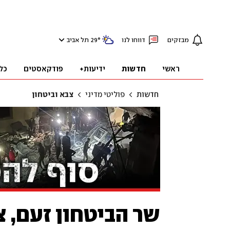
מבזקים
דווחו לנו
°
29
תל אביב
ראשי
חדשות
ידיעות+
פודקאסטים
כל
חדשות
פוליטי מדיני
צבא וביטחון
שר הביטחון זעם, 