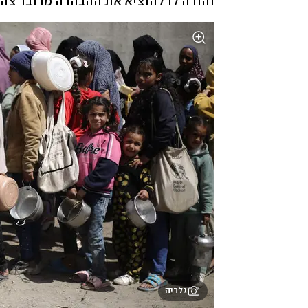
והורה לו להוציא את ההבהרה מדובר צה
גלריה