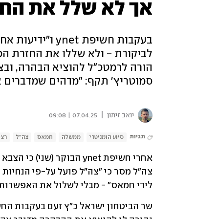
אך לא שלל את החז
בעקבות חשיפת net
לביקורת - ולא שללו את החזרת הס
הורה לרמטכ"ל להוציא הבהרה, ובצב
סמוטריץ' תקף: "מדהים שמדברים אית
|
יואב זיתון
07.04.25 | 09:08
תגיות
סיוע הומניטרי
ממשלה
חמאס
צה"ל
רצו
לידי חמאס" - מבלי לשלול את האפשרות ש