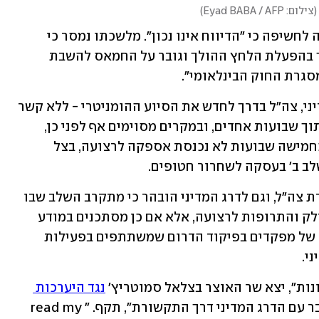
(
צילום: Eyad BABA / AFP
)
ראש הממשלה בנימין נתניהו מסר בתגובה לחשיפה כי "הדיווח אינו נכון". מלשכתו נמסר כי 
"על-פי הנחיית הדרג המדיני, צה״ל ימשיך בהפעלת הלחץ ההולך וגובר על החמאס להשבת 
סגרת החוק הבינלאומי".
ל-ynet נודע כי בכפוף לאישור הדרג המדיני, צה"ל בדרך לחדש את הסיוע ההומניטרי - ללא קשר 
להיקף הלחימה. ישראל צפויה לאפשר בתוך שבועות אחדים, ובמקרים מסוימים אף לפני כן, 
העברת סיוע לתוך עזה. זאת לאחר שזה כחמישה שבועות לא נכנסת אספקה לרצועה, בצל 
 ב' בעסקה לשחרור חטופים. 
בשבוע האחרון נערכו דיונים בנושא בצמרת צה"ל, וגם לדרג המדיני הובהר כי מתקרב השלב שבו 
לא יהיה מנוס מחידוש אספקת המזון, הדלק והתרופות לרצועה, אלא אם כן מסתכנים במודע 
בעבירות של הדין הבינלאומי על כתפיהם של מפקדים בפיקוד הדרום שמשתתפים בפעילות 
י. 
נגד היערכות 
. "אם זה נכון, זה מדהים שצה"ל מדבר עם הדרג המדיני דרך התקשורת", תקף. "read my 