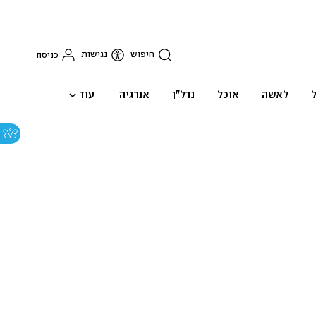
חיפוש
נגישות
כניסה
עוד
ל
לאשה
אוכל
נדל"ן
אנרגיה