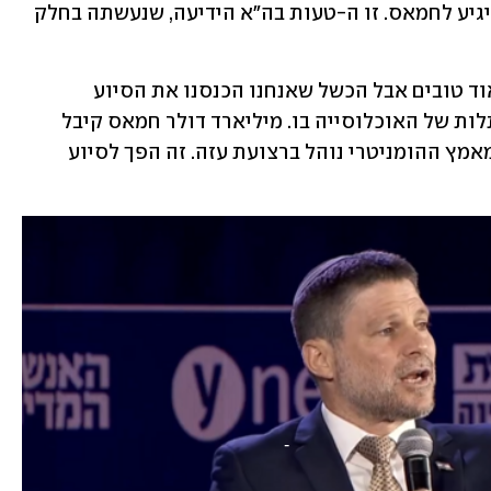
lips: לא ייכנס אפילו גרגר חיטה באופן שיגיע לחמאס. זו ה-טעות בה"א הידיעה, שנעשתה בחלק 
לדבריו, "היו הישגים מבצעיים צבאיים מאוד טובים אבל הכשל שאנחנו הכנסנו את הסיוע 
ההומניטרי שהגיע לחמאס, משמר את התלות של האוכלוסייה בו. מיליארד דולר חמאס קיבל 
בכסף כתוצאה מהצורה העקומה שבה המאמץ ההומניטרי נוהל ברצועת עזה. זה הפך לסיוע 