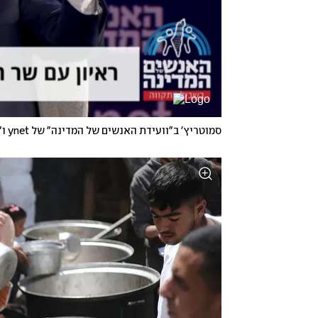
סמוטריץ' ב"וועידת האנשים של המדינה" של ynet ו"ידיעות אחרונות"