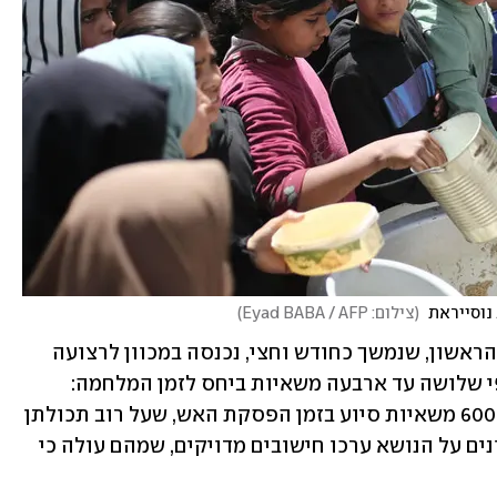
(
צילום: Eyad BABA / AFP
)
במערכת הביטחון ציינו כי בשלב העסקה הראשון, שנמשך כחודש וחצי, נכנסה במכוון לרצועה 
כמות גדולה מאוד של אספקה. זו כללה פי שלושה עד ארבעה משאיות ביחס לזמן המלחמה: 
מ-150 עד 200 משאיות אספקה ביום לכ-600 משאיות סיוע בזמן הפסקת האש, שעל רוב תכולתן 
השתלט שוב חמאס. גורמים בצה"ל שאמונים על הנושא ערכו חישובים מדויקים, שמהם עולה כי 