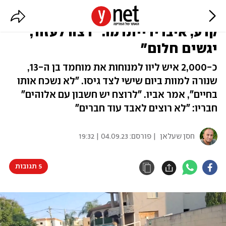
מאות בהלוויית הנער שנרצח בכפר
קרע, איבריו ייתרמו: "רצה לעזור,
יגשים חלום"
כ-2,000 איש ליוו למנוחות את מוחמד בן ה-13,
שנורה למוות ביום שישי לצד גיסו. "לא נשכח אותו
בחיים", אמר אביו. "לרוצח יש חשבון עם אלוהים"
חבריו: "לא רוצים לאבד עוד חברים"
חסן שעלאן
| פורסם:
04.09.23 | 19:32
5 תגובות