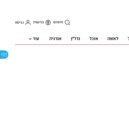
חיפוש
נגישות
כניסה
עוד
לאשה
אוכל
נדל"ן
אנרגיה