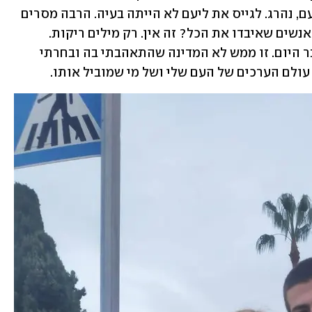
שנהרגת, אחרי שאמיר, חברו הטוב של ליעם, נהרג. לגייס את ליעם לא הייתה בעיה. הרבה מסרים 
של נקמה ושנאה יש, אבל להפגין אהבה לאנשים שאיבדו את הכל? זה אין. רק מילים ריקות. 
כעומק האהבה שהייתה בי, כך עומק השבר היום. זו ממש לא המדינה שהתאהבתי בה ובחרתי 
 עולם הערכים של העם שלי ושל מי שמוביל אותו.