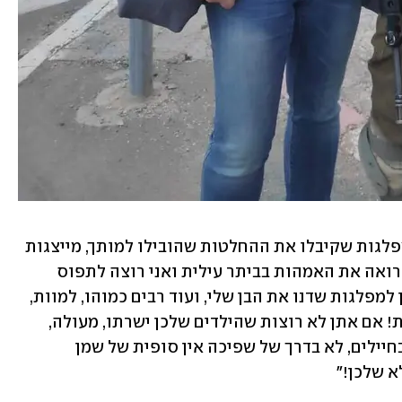
איך אפשר לקבל את העובדה שחלק מהמפלגות שקיבלו את ההחלטות שהובילו למותך, מייצגות 
ציבורים שאינם משרתים כלל בצבא? אני רואה את האמהות בביתר עילית ואני רוצה לתפוס 
אותן, לטלטל אותן ולצרוח: "אתן הצבעתן למפלגות שדנו את הבן שלי, ועוד רבים כמוהו, למוות, 
אבל הבנים שלכן יושבים בביטחון בישיבות! אם אתן לא רוצות שהילדים שלכן ישרתו, מעולה, 
תתמכו בערוץ מדיני שיפחית את הצורך בחיילים, לא בדרך של שפיכה אין סופית של שמן 
א שלכן!"