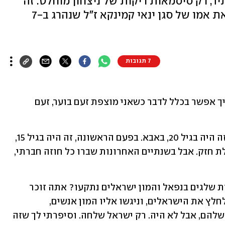
ד, רק סיסמאות ריקות של ניצחון מוחלט. זה
לא מטריף אותך? | מאמר מיוחד מאת אמו של סגן ינאי קמינקא ז"ל שנהרג ב-7
7 תגובות
איך אפשר לדבר על שנה בלעדיך, ינאי? איך אפשר בכלל לדבר כשאני מוצפת זעם בוער, זעם 
התאהבתי פעמיים בחיים. בפעם השנייה זה היה בגיל 20, באבא. בפעם הראשונה, זה היה בגיל 15, 
במדינת ישראל. כשאני מתאהבת, אני נופלת חזק. אבל בשנתיים האחרונות שברו כל חוזה חברתי, 
אתה זוכר ינאי, כשהיית בן 12, הייתה סערת שלגים בנפאל והמון ישראלים נתקעו? אתה זוכר 
שסיפרתי לך שֶׁמַּכָּר שלי נשלח עם מסוק לחלץ את הישראלים, וניגשו אליו המון אנשים, 
אוסטרלים, גרמנים, ושאלו איפה המסוק שלהם, אבל לא היה. רק ישראל שלחה. וסיפרתי לך שזה 