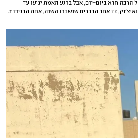
מה שזה אומר להיות ישראלי — אתה אוכל הרבה חרא ביום-יום, אבל ברגע האמת יגיעו עד 
להימלאיה בשבילך. אבל זה כבר לא נכון, ינאיצ׳וק, זה אחד הדברים שנשברו השנה, אחת הבגידות. 