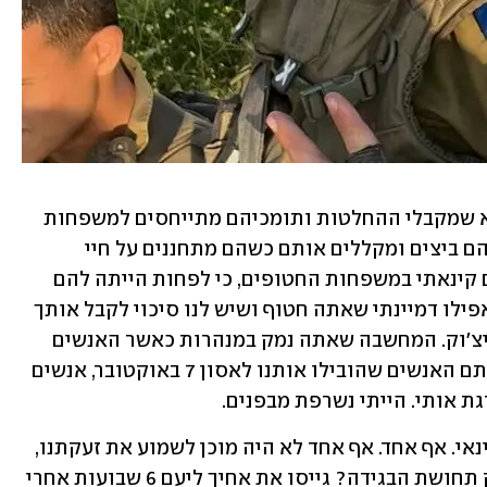
זה שבר טוטאלי. זה לא רק שהם מתו, אלא שמקבלי ההחלטות ותומכיהם מתייחסים למשפחות 
החטופים כאל אויבי המדינה. זורקים עליהם ביצים ומקללים אותם כשהם מתחננים על חיי 
אהוביהם. אתה יודע, בחודשים הראשונים קינאתי במשפחות החטופים, כי לפחות הייתה להם 
תקווה לראות את האהובים שלהם שוב. אפילו דמיינתי שאתה חטוף ושיש לנו סיכוי לקבל אותך 
בחזרה. אבל אני כבר לא מקנאה בהם, ינאיצ׳וק. המחשבה שאתה נמק במנהרות כאשר האנשים 
שמקבלים את ההחלטות על גורלך הם אותם האנשים שהובילו אותנו לאסון 7 באוקטובר, אנשים 
ת אותי. הייתי נשרפת מבפנים. 
אף אחד ממנהיגי המדינה לא היה אצלנו, ינאי. אף אחד. אף אחד לא היה מוכן לשמוע את זעקתנו, 
להסתכל לנו בעיניים. אתה מבין את עומק תחושת הבגידה? גייסו את אחיך ליעם 6 שבועות אחרי 