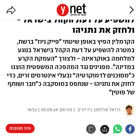
דוח ה-FBI חושף: כך ניסתה רוסיה
להשפיע על דעת הקהל בישראל -
ולחזק את נתניהו
הקרמלין הפיץ באופן שיטתי "פייק ניוז" ברשת,
במטרה להשפיע על דעת הקהל בישראל בנוגע
למלחמה באוקראינה - ולצורך "העמקת הקרע
במדינה". מפגינים נגד המהפכה המשפטית הוצגו
כ"מסוכנים לדמוקרטיה״ ובעלי אינטרסים זרים, כדי
לחזק את נתניהו - שנתפס במוסקבה כ"חבר ושותף
של פוטין"
דניאל אדלסון, ניו יורק
| פורסם:
05.09.24 | 18:52
170 תגובות