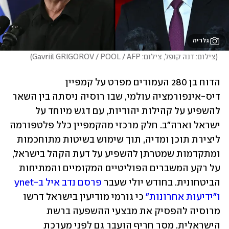
גלריה
(
צילום: דנה קופל, צילום: Gavriil GRIGOROV / POOL / AFP
)
הדוח בן 280 העמודים מפרט על קמפיין 
דיס-אינפורמציה עולמי, שבו רוסיה ניסתה בין השאר 
להשפיע על קהילות יהודיות, עם דגש מיוחד על 
ישראל וארה"ב. חלק מרכזי מהקמפיין כלל פלטפורמה 
ליצירת תוכן ומדיה, תוך שימוש בשיטות מתוחכמות 
ומתקדמות שמטרתן להשפיע על דעת הקהל בישראל, 
על רקע המשברים הפוליטיים המקומיים והמתיחות 
הביטחונית. בחודש יולי שעבר 
פרסם נדב איל ב-ynet 
ו"ידיעות אחרונות"
 כי גורמי מודיעין בישראל דרשו 
מרוסיה להפסיק את מבצעי ההשפעה ברשת 
הישראלית. מסר חריף הועבר גם לפני מערכת 