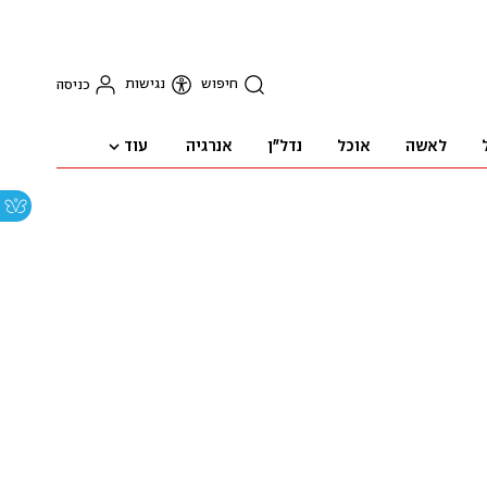
חיפוש
נגישות
כניסה
עוד
לאשה
אוכל
נדל"ן
אנרגיה