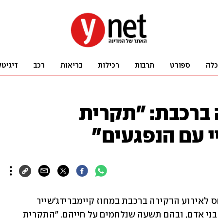
כלה
ספורט
תרבות
רכילות
בריאות
רכב
דיגיטל
ברכבת: "תקרית
 עם הנפגעים"
ראש ממשלת בריטניה קיר סטרמר התייחס לאירוע הדקירה ברכבת במחוז קיימברידג'שייר 
במדינה, שבמסגרתו נפגעו לפחות עשרה בני אדם, ובהם תשעה שנלחמים על חייהם. "התקרית 