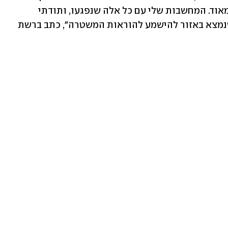
המחרידה ברכבת ליד הנטינגדון מדאיגה מאוד. המחשבות שלי עם כל אלה שנפגעו, ותודתי 
לשירותי החירום על תגובתם. על כל מי שנמצא באזור להישמע להוראות המשטרה", כתב ברשת 