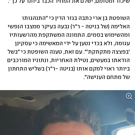
שיכור ומסומם, ישלם את המחיר הכבד ביותר על כך".
השופטת בן ארי כתבה בגזר הדין כי "התנהגותו 
האלימה (של בניטה - ר"ר) נבעה בעיקר ממצבו הנפשי 
ומהשימוש בסמים. התמונה המשתקפת מהרשעותיו 
עגומה, ולא בכדי נטען על ידי המאשימה כי עסקינן 
'בפצצה מתקתקת'". עם זאת, טענה השופטת כי "בשל 
הודאתו במעשים, נטילת האחריות, ונתוניו המורכבים 
ביותר ראוי למקם אותו (בניטה -ר"ר) בשליש התחתון 
של מתחם הענישה". 