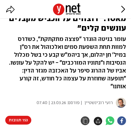
דורס איש הברזל נשלח ל-6.5 שנות
מאסר: "רוצחים על הכביש מקבלים
עונשים קלים"
עומר בניטה הוגדר "פצצה מתקתקת", כשדרס
למוות תחת השפעת סמים ואלכוהול את רס"ן
במיל' חן יהלום, אך ביהמ"ש קבע כי בשל מכלול
הנסיבות ו"נתוניו המורכבים" - יש להקל על עונשו.
אביו של ההרוג סיפר על האכזבה מגזר הדין:
"תופעה שחוזרת על עצמה כל חודש, זה קורע
אותנו"
רועי רובינשטיין
| פורסם:
23.03.26 | 07:40
153 תגובות