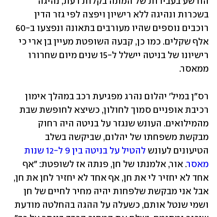
הורשע בעבירות של המתה בקלות דעת, נהיגה 
בשכרות ונהיגה ללא רישיון ויפצה לפי גזר הדין 
רוכבים נוספים שהיו מעורבים בתאונה ונפצעו ב-60 
אלף שקלים. כמו כן, קבעה השופטת מעיין בן ארי כי 
רישיונו של בניטה יישלל ל-15 שנים מיום שחרורו 
ממאסר. 
רס"ן במיל' יהלום נהרג מפגיעת רכב במהלך אימון 
רכיבת אופניים סמוך לחולון, כשיצא לחופשת שבת 
מהמילואים. העונש שנגזר על בניטה היה רחוק 
מבקשת משפחתו של יהלום, שביקשה בשלב 
הטיעונים לעונש 
להטיל על בניטה בין 9 ל-12 שנות 
מאסר
. אור, אלמנתו של חן, פנתה אז לשופטת: "אף 
אחד לא יחזיר לי את חן, אף אחד לא יחזיר לחן את חן, 
אבל אני מבקשת שלפחות יהיה מחיר לחיים של חן 
ושמי שנטל אותם, כשעלה על ההגה בהחלטה מודעת 