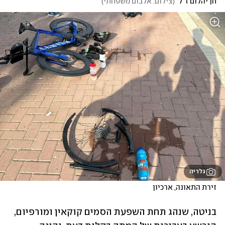
חן יהלום ז"ל
(
צילום: אלבום משפחתי
)
גלריה
זירת התאונה, ארכיון
בניטה, שנהג תחת השפעת הסמים קוקאין ומורפיום, 