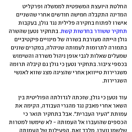
החלטת היועצת המשפטית לממשלה ופרקליט 
המדינה התקבלה חמישה חודשים אחרי שהשניים 
אישרו לפתוח בחקירה פלילית נגד גולן, בעקבות 
תחקיר ששודר בחדשות קשת
. בתחקיר נטען שהשרה 
גולן הייתה מעורבת בשורה של מינויים פיקטיביים 
בתמורה לתרומות לעמותה שניהלה, במקרים שונים 
שמעלים שאלות לגבי אופן ניהול משרדה והשימוש 
בכספי ציבור. בתחקיר נטען כי גולן גם קיבלה תרומה 
משגרירות טייוואן אחרי שהציגה מצג שווא לאנשי 
השגרירות.
עוד נטען כי גולן, שזכתה לגדולתה הפוליטית בין 
השאר אחרי מאבק נגד מהגרי העבודה, הקימה את 
עמותת "העיר העברית". אבל בתחקיר תואר כי 
הכספים שהועברו אל העמותה - לא שימשו למטרות 
שלשמן נועדו. מלבד זאת, הפעילות של העמותה 