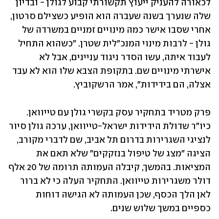
לכאורה להעניק ייעוץ תקשורתי קבוע לגולן - ובדיון 
שלה שנערך בשנה שעברה הוא הופיע כשצילם סרטון, 
אחרי שסבו אישר כמה מינויים זמניים במשרדה של 
גולן - לרבות מינוי המנכ"לית שטרן. "כשהוא התחיל 
לעבוד איתה, עשו הסדר ניגוד עניינים, אבל לא 
אישרתי מינויים שם. בתקופת הצבא שלו הוא לא עבד 
אצלה, הם בידידות", אמר הרשקוביץ.
פרק מטריד בתחקיר עסק בקשרי גולן עם טייוואן. 
כיו"ר שדולת הידידות ישראל-טייוואן, ערכה גולן סיור 
לנציגי השגרירות בדרום תל אביב, שם לדברי מקורב, 
הציגה "מצג של טיפול בנזקקים" שלא תאם את 
המציאות. בהמשך, קיבלה העמותה תרומה של 20 אלף 
דולר משגרירות טייוואן. התחקיר העלה כי לא ברור 
לאן הלך הכסף, שכן העמותה לא הגישה דוחות 
כספיים במשך שלוש שנים.