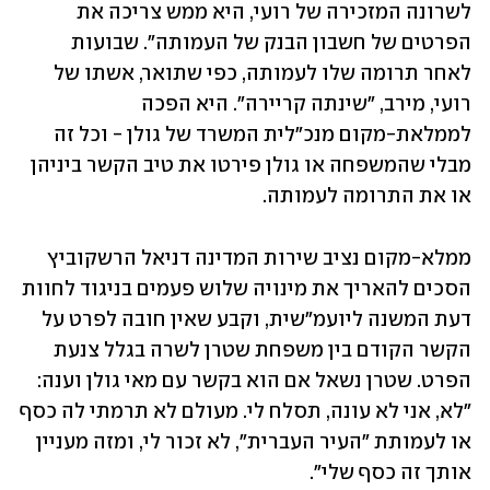
לשרונה המזכירה של רועי, היא ממש צריכה את 
הפרטים של חשבון הבנק של העמותה". שבועות 
לאחר תרומה שלו לעמותה, כפי שתואר, אשתו של 
רועי, מירב, "שינתה קריירה". היא הפכה 
לממלאת-מקום מנכ"לית המשרד של גולן - וכל זה 
מבלי שהמשפחה או גולן פירטו את טיב הקשר ביניהן 
או את התרומה לעמותה.
ממלא-מקום נציב שירות המדינה דניאל הרשקוביץ 
הסכים להאריך את מינויה שלוש פעמים בניגוד לחוות 
דעת המשנה ליועמ"שית, וקבע שאין חובה לפרט על 
הקשר הקודם בין משפחת שטרן לשרה בגלל צנעת 
הפרט. שטרן נשאל אם הוא בקשר עם מאי גולן וענה: 
"לא, אני לא עונה, תסלח לי. מעולם לא תרמתי לה כסף 
או לעמותת "העיר העברית", לא זכור לי, ומזה מעניין 
אותך זה כסף שלי".