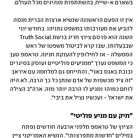
בשארם א-שייח, בהשתתפות מנהיגים מכל העולם.
אין זו הפעם הראשונה שנשיא ארצות הברית מנסה 
להביע את מעורבותו במשפט נתניהו. בחודש יוני 
השנה הוא פרסם ציוץ חריג ברשת Truth Social 
שבבעלותו, שבו קרא לביטול משפטו של ראש 
הממשלה - או לחילופין להענקת חנינה. טראמפ טען 
כי המשפט נערך "ממניעים פוליטיים ועוסק בסיגרים 
ובובת באגס באני", והתייחס גם למלחמה עם איראן: 
"זה ציד מכשפות של אדם שנתן כל כך הרבה, לא היה 
לוחם כמוהו ומגיע לו הרבה יותר מזה. ארה"ב הצילה 
את ישראל - ועכשיו נציל את ביבי".
"תיק עם מניע פוליטי"
הציוץ של טראמפ מלפני ארבעה חודשים נפתח 
במילים "חדשות מתפרצות!". הנשיא האמריקני ציין 