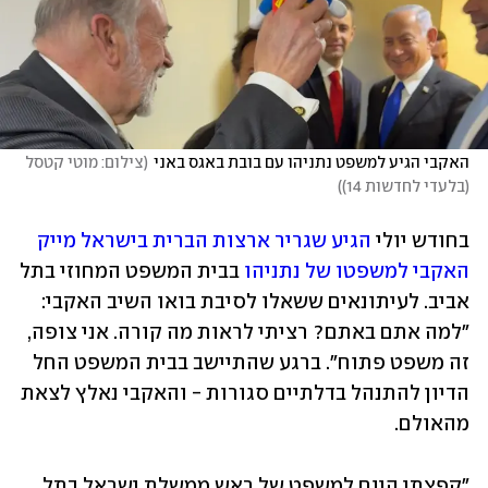
האקבי הגיע למשפט נתניהו עם בובת באגס באני
(
צילום: מוטי קטסל 
(בלעדי לחדשות 14)
)
בחודש יולי 
הגיע שגריר ארצות הברית בישראל מייק 
האקבי למשפטו של נתניהו
 בבית המשפט המחוזי בתל 
אביב. לעיתונאים ששאלו לסיבת בואו השיב האקבי: 
"למה אתם באתם? רציתי לראות מה קורה. אני צופה, 
זה משפט פתוח". ברגע שהתיישב בבית המשפט החל 
הדיון להתנהל בדלתיים סגורות - והאקבי נאלץ לצאת 
מהאולם. 
"קפצתי היום למשפט של ראש ממשלת ישראל בתל 