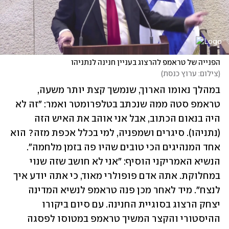
הפנייה של טראמפ להרצוג בעניין חנינה לנתניהו
(
צילום: ערוץ כנסת
)
במהלך נאומו הארוך, שנמשך קצת יותר משעה, 
טראמפ סטה ממה שנכתב בטלפרומטר ואמר: "זה לא 
היה בנאום הכתוב, אבל אני אוהב את האיש הזה 
(נתניהו). סיגרים ושמפניה, למי בכלל אכפת מזה? הוא 
אחד המנהיגים הכי טובים שהיו פה בזמן מלחמה". 
הנשיא האמריקני הוסיף: "אני לא חושב שזה שנוי 
במחלוקת. אתה אדם פופולרי מאוד, כי אתה יודע איך 
לנצח". מיד לאחר מכן פנה טראמפ לנשיא המדינה 
יצחק הרצוג בסוגיית החנינה. עם סיום ביקורו 
ההיסטורי והקצר המשיך טראמפ במטוסו לפסגה 