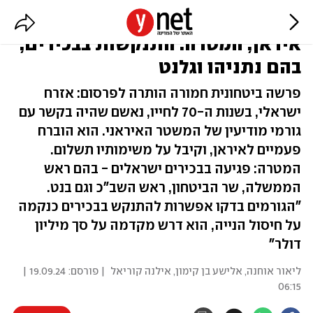
איש עסקים ישראלי יהודי גויס ע"י
איראן, המטרה: התנקשות בבכירים,
בהם נתניהו וגלנט
פרשה ביטחונית חמורה הותרה לפרסום: אזרח
ישראלי, בשנות ה-70 לחייו, נאשם שהיה בקשר עם
גורמי מודיעין של המשטר האיראני. הוא הוברח
פעמיים לאיראן, וקיבל על משימותיו תשלום.
המטרה: פגיעה בבכירים ישראלים - בהם ראש
הממשלה, שר הביטחון, ראש השב"כ וגם בנט.
"הגורמים בדקו אפשרות להתנקש בבכירים כנקמה
על חיסול הנייה, הוא דרש מקדמה על סך מיליון
דולר"
ליאור אוחנה
,
אלישע בן קימון
,
אילנה קוריאל
| פורסם:
19.09.24 |
06:15