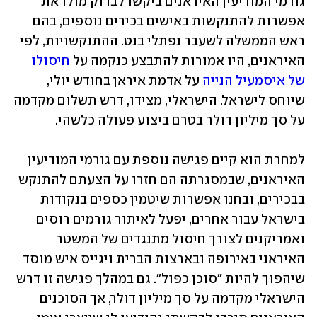
גורמי המודיעין האיראנים ביקשו לבדוק מולו את 
אפשרות להתנקשות באישים בכירים נוספים, בהם 
ראש הממשלה לשעבר נפתלי בנט. ההתנקשויות, לפי 
האיראנים, היו אמורות להתבצע כנקמה על 
חיסולו 
של איסמעיל הנייה
 על אדמת איראן בחודש יולי, 
שיוחס לישראל. הישראלי, מצידו, דרש תשלום מקדמה 
על סך מיליון דולר בטרם ביצוע פעולה כלשהי.
למחרת הוא קיים פגישה נוספת עם גורמי המודיעין 
האיראנים, שבמסגרתה הם חזרו על הצעתם להתנקש 
בבכירים, ובחנו אפשרות שיטמין כספים בנקודות 
בישראל עבור אחרים, יפעל לאיתור גורמים רוסים 
ואמריקנים לצורך חיסול מתנגדים של המשטר 
האיראני באירופה ובארצות הברית ויגייס איש מוסד 
שיהפוך להיות "סוכן כפול". גם במהלך פגישה זו דרש 
הישראלי מקדמה על סך מיליון דולר, אך הסוכנים 