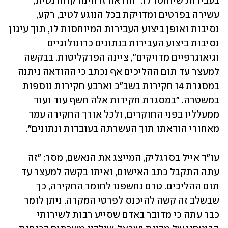
בעבירות שיוחסו לו. "הודאה זו הינה קוהרנטית, 
עשירה בפרטים ומדויקת בכל הנוגע לטיב, רקע, 
נסיבות ואופן ביצוע העבירות המיוחסות לו, תוך עיגון 
נסיבות ביצוע העבירות בנתונים כרונולוגיים 
וגיאוגרפיים מדויקים", ציינה הפרקליטות. בבקשה 
למעצר עד תום ההליכים אף נכתב כי ההודאה ניתנה 
במסגרת 14 חקירות בשב"כ וארבע חקירות נוספות 
במשטרה. "במסגרת חקירות אלה חשף עוד ועוד 
ממעלליו בפני החוקרים, ולכל אורך החקירה עמד 
מאחורי הודאתו תוך העשרתה בעובדות ונתונים".
עו"ד אייל בסרגליק, המייצג את הנאשם, מסר: "זה 
עתה התקבל כתב האישום, ואיתו בקשה למעצר עד 
תום ההליכים. טרם נחשפנו לחומר החקירה, כך 
שבשלב זה קשה להיכנס לפרטי המקרה. ניתן לומר 
כבר עתה כי מדובר באדם שסייע רבות לשירותי 