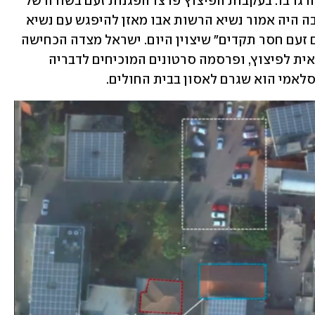
שהפלסטינים טוענים כי מאות בני אדם נהרגו בו. בעקבות הפיצוץ פרצו הפגנות זעם בשורה של 
מדינות ערביות, בוטלה הפסגה בעמאן שבה היה אמור נשיא הרשות אבו מאזן להיפגש עם נשיא 
ארה"ב ג'ו ביידן, וחיזבאללה הכריז על "יום זעם חסר תקדים" שיצוין היום. ישראל מצדה הכחישה 
בתוקף אחרי בדיקות שערכה כי היא אחראית לפיצוץ, ופרסמה סרטונים המוכיחים לדבריה 
לאמי הוא שגרם לאסון בבית החולים.