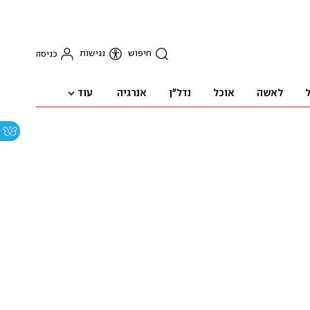
חיפוש
נגישות
כניסה
עוד
ל
לאשה
אוכל
נדל"ן
אנרגיה