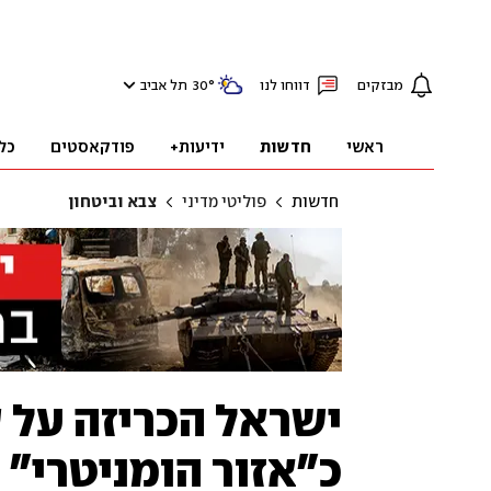
מבזקים
דווחו לנו
°
30
תל אביב
ראשי
חדשות
ידיעות+
פודקאסטים
כל
חדשות
פוליטי מדיני
צבא וביטחון
ישראל הכריזה על 
כ"אזור הומניטרי" 