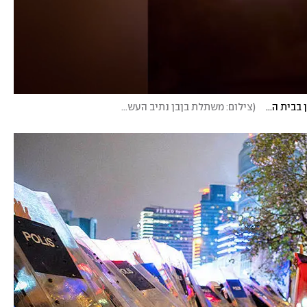
תיעודים של שיגור הרקטות שלדברי צה"ל גרם לאסון בבית החולים
(
צילום: משתלת בןבן נתיב העשרה
)