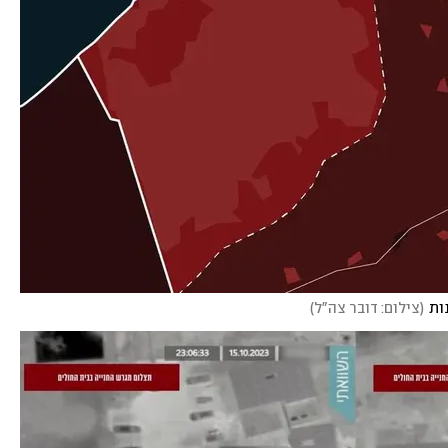
ות
(
צילום: דובר צה"ל
)