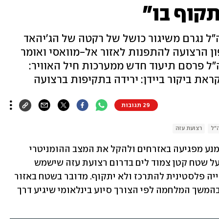
תקוף בו"
"ל נגרם משיגור כושל של רקטה של הג'יהאד
ן הרצועה להתפנות לאזור אל-מוואסי ואומר
"ל פרסם תיעוד חדש ממערכות חיל האוויר:
ראת ביקור ביידן: ירידה בתקיפות ברצועה
29 תגובות
"ל
רצועת עזה
בצל הקריאות הבינלאומיות לישראל להימנע מפגיעה באזרחים ולהקל את המצב ההומניטרי 
ברצועת עזה, הודיע הבוקר (יום ד') צה"ל על שטח קטן צמוד לים בדרום רצועת עזה שישמש 
כ"אזור הומניטרי", ושבו יאפשר לאוכלוסייה פלסטינית להתרכז ולא יתקוף. מדובר בשטח באזור 
אל-מוואסי שמצפון לרפיח, ואליו ינותב בהמשך המלחמה לפי הצורך סיוע בינלאומי שיגיע דרך 