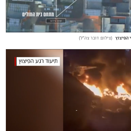
 הפיצוץ
(
צילום: דובר צה"ל
)