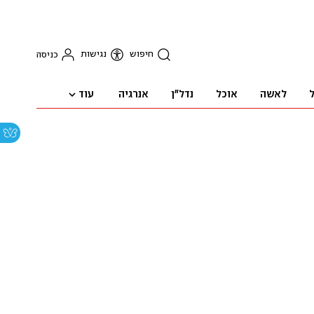
חיפוש
נגישות
כניסה
עוד
ל
לאשה
אוכל
נדל"ן
אנרגיה