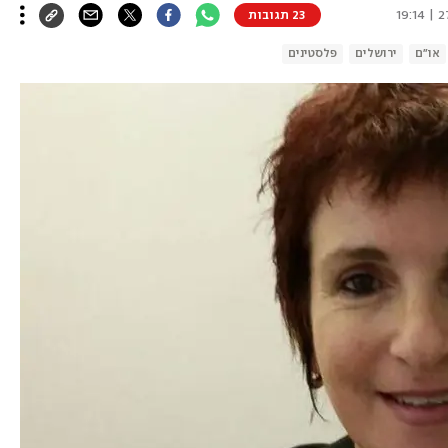
27.
23 תגובות
או"ם
ירושלים
פלסטינים