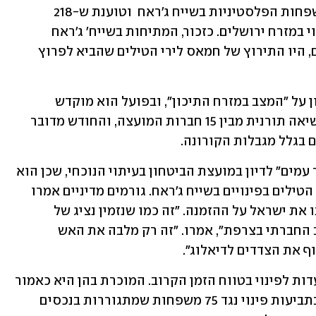
שעמדה מאחורי העתירות נגד גירוש המשפחות הפלסטיניות בשייח ג'ראח  וטוענת ש-218 
משפחות פלסטיניות נמצאות בסכנת פינוי במזרח ירושלים. כזכור, המתיחות בשייח' ג'ראח 
והאירועים בהר הבית, כולל מצעד הדגלים, היו התירוץ של חמאס לירי הטילים שהביא לפרוץ 
כבכל חודש מתקיים במועצת הביטחון דיון על "המצב במזרח התיכון", ובפועל הוא מוקדש 
לסוגיה הפלסטינית. בכל חודש מתמנה נשיאה תורנית מבין 15 חברות המועצה, והחודש מדובר 
 בגלל מגבלות הקורונה. 
בישראל הופתעו מאוד מההזמנה של "עיר עמים" לדיון במועצת הביטחון בעיתוי הנוכחי, שכן הוא 
נותן הד לנרטיב של חמאס שתירץ את ירי הטילים בפינויים בשייח ג'ראח. גורמים מדיניים אמרו 
שהצרפתים פעלו באופן מכוער ולא עדכנו את ישראל על ההזמנה. "זה כמו שנזמין נציג של 
האפודים הצהובים לתת סקירה על המצב החברתי בצרפת", אמרו. "זה רק מלבה את האש 
 את הצדדים לדיאלוג".
ארבע קהילות פלסטיניות בירושלים מיועדות לפינוי בטווח הזמן הקרוב. המוכרת בהן היא כאמור 
שייח ג'ראח, שלגביה אמור בג"ץ להכריע בתביעות פינוי נגד 75 משפחות שמתגוררות בנכסים 