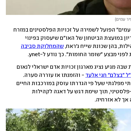
יר עמים
)
יהודית אופנהיימר, מנכ"לית הארגון "עיר עמים" הפועל לשמירה על זכויות הפלסטינים במזרח 
ירושלים, צפויה להשתתף מחר (יום ד') בדיון במועצת הביטחון של האו"ם שיעסוק בפינוי 
ת, בהן שכונת שייח ג'ראח, 
שהמחלוקת סביבה
י מבצע "שומר החומות". כך נודע ל-ynet. 
זו אינה הפעם הראשונה בשנים האחרונות שבה מגיע נציג מארגון זכויות אדם ישראלי לנאום 
ל "בצלם" חגי אלעד
 - והזמנתו אז עוררה סערה. 
עמותת "עיר עמים" היא ארגון ישראלי בלתי מפלגתי שעל פי הגדרתו עוסק במורכבות החיים 
בירושלים בהקשר של הסכסוך הישראלי-פלסטיני, תוך שימת דגש על דאגה לקהילות 
אך לא אזרחיה. 