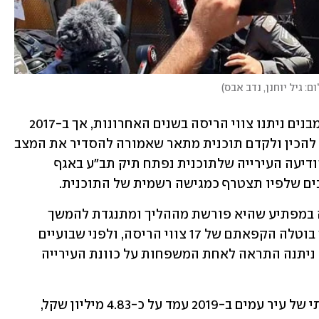
ם: גיל יוחנן, נדב אבס
)
באל בוסתאן המצב מעט שונה. כנגד 100 מבנים ניתנו צווי הריסה בשנים האחרונות, אך ב-2017 
נתנה עיריית ירושלים אור ירוק לתושבים להכין ולקדם תוכנית מתאר שאמורה להסדיר את המצב 
ולמנוע את ההריסה. לפני כמה חודשים הודיעה העירייה שלתוכנית נפתח תיק תב"ע באגף 
ים שלפיו תצטרף כמגישה רשמית של התוכנית.
אלא שבפברואר האחרון הודיעה העירייה במפתיע שהיא פורשת מההליך ומתנגדת להמשך 
ההקפאה של צווי ההריסה. כתוצאה מכך בוטלה הקפאתם של 17 צווי הריסה, ולפני שבועיים 
בוצעה הריסה ראשונה של חנות. במקביל ניתנה התראה לאחת המשפחות על כוונת העירייה 
על פי נתוני רשם העמותות המחזור השנתי של עיר עמים ב-2019 עמד על כ-4.83 מיליון שקל, 