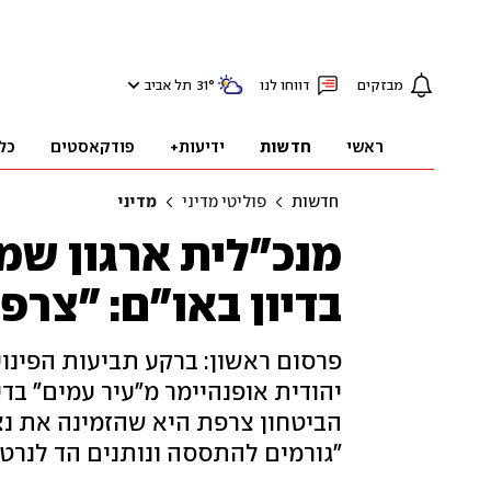
מבזקים
דווחו לנו
°
31
תל אביב
ראשי
חדשות
ידיעות+
פודקאסטים
כל
חדשות
פוליטי מדיני
מדיני
מנכ"לית ארגון ש
בדיון באו"ם: "צר
פרסום ראשון: ברקע תביעות הפינוי
יהודית אופנהיימר מ"עיר עמים" בד
הביטחון צרפת היא שהזמינה את נצ
"גורמים להתססה ונותנים הד לנרט