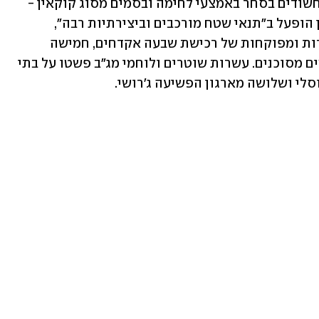
בשנה האחרונה, הוביל להפללתם של 33 חשודים בסחר באמצעי לחימה ובסמים מסוג קוקאין - 
בשווי מאות אלפי שקלים. נמסר כי הסוכן הופעל ב"תנאי שטח מורכבים וביצירתיות רבה", 
שהובילה לביצוע עשרות עסקאות מבוקרות ומפוקחות של רכישת שבעה אקדחים, חמישה 
רימוני רסס ויותר מקילוגרם וחצי של סמים מסוכנים. עשרות שוטרים ולוחמי מג"ב פשטו על בתי 