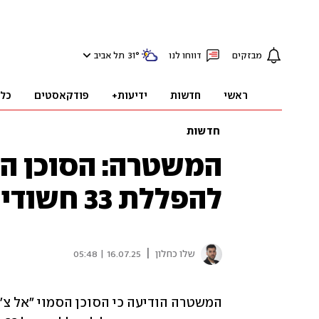
מבזקים
דווחו לנו
°
31
תל אביב
ראשי
חדשות
ידיעות+
פודקאסטים
כל
חדשות
המשטרה: הסוכן הס
להפללת 33 חשודים בסחר באמל"ח ובסמים
|
שלו כחלון
16.07.25 | 05:48