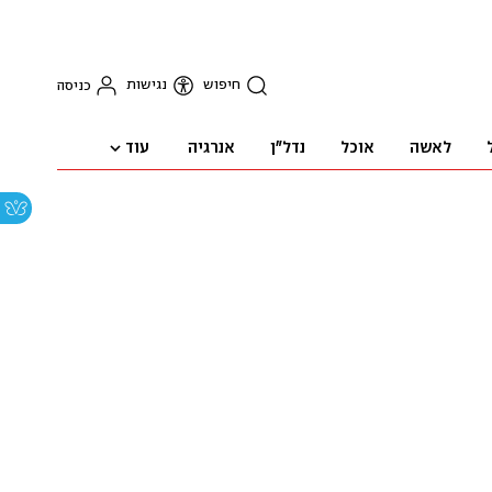
חיפוש
נגישות
כניסה
עוד
לאשה
אוכל
נדל"ן
אנרגיה