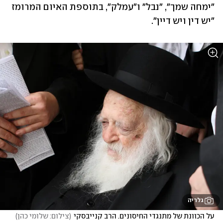
"ימחה שמך", "נבל" ו"עמלק", בתוספת האיום המרומז 
"יש דין ויש דיין". 
גלריה
על הכוונת של מתנגדי החיסונים. הרב קנייבסקי
(
צילום: שלומי כהן
)