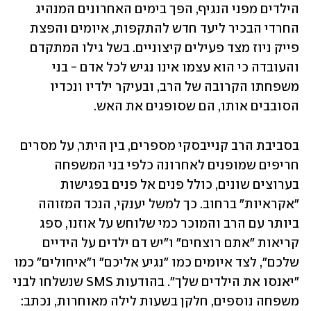
הילדים מפני הנגיף, הפך בימים האחרונים המנהיג 
החרדי הבכיר ליעד חדש להתקפות, איומים והפצת 
פייק ניוז מצד פעילים קיצוניים. בשל גילו המתקדם 
והעובדה כי הוא עצמו אינו נגיש לכל אדם - בני 
משפחתו הקרובה של הרב, ובעיקר ילדיו ונכדיו 
הסובבים אותו, הם שסופגים את האש.  
בסביבת הרב קנייבסקי מספרים, בין היתר, על מסרים 
חריפים שמופנים לאחרונה כלפי בני המשפחה 
בערוצים שונים, כולל פנים אל פנים בפגישות 
"אקראיות" ברחוב. כך למשל יענקי, הנכד המזוהה 
ביותר עם הרב והמוכר כמי שלוחש על אוזנו, ספג 
קריאות "אתם רוצחים" ו"יש דם ילדים על הידיים 
שלכם", לצד איומים כמו "נגיע אליכם" ו"איחולים" כמו 
"יאנסו את הילדים שלך". בהודעות SMS שנשלחו לבני 
משפחה נוספים, חלקן בשעות לילה מאוחרות, נכתב: 