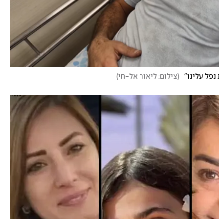
נפל עלינו"
(
צילום: ליאור אל-חי
)