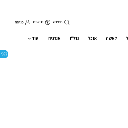
חיפוש
נגישות
כניסה
עוד
ל
לאשה
אוכל
נדל"ן
אנרגיה