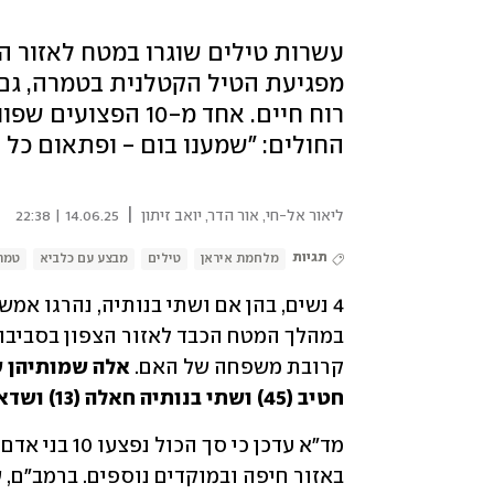
עשרות טילים שוגרו במטח לאזור הצ
מפגיעת הטיל הקטלנית בטמרה, גם
החולים: "שמענו בום - ופתאום כל ה
|
ליאור אל-חי
,
אור הדר
,
יואב זיתון
14.06.25 | 22:38
תגיות
מלחמת איראן
טילים
מבצע עם כלביא
טמר
4 נשים, בהן אם ושתי בנותיה, נהרגו אמש (שבת) מפגיעת טיל איראני בבניין ב
קרובת משפחה של האם. 
חטיב (45) ושתי בנותיה חאלה (13) ושדא (20), וקרובת משפחתן מנאר דיאב חטיב (41).