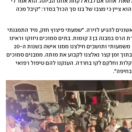
התחלתי לחפש את הבן שלי בטלפון כדי לשאול אותו אם לבוא לקחת אותו הביתה. הוא אמר לי 
שמפנים אותו לרמב"ם. הגעתי לפה מיד". הוא ציין כי מצבו של בנו סך הכול בסדר: "קיבל מכה 
פרמדיק מד"א, עדנאן אבו רומי, היה מהראשונים להגיע לזירה. "שמעתי פיצוץ חזק, מיד התמגנתי 
ויצאתי למקום", שחזר. לדבריו, "ראיתי זירת הרס במבנה בן 3 קומות. בתים סמוכים ניזוקו וראינו 
המולה ברחוב. ניגשנו לבית שהיה בו הרס משמעותי ותושבים חילצנו ממנו אישה בשנות ה-20 
כשהיא מחוסרת הכרה וללא סימני חיים, בתוך זמן קצר נאלצנו לקבוע את מותה. ממבנים סמוכים 
חולצו דיירים נוספים שחלקם עם חבלות קלות וחלקם לקו בחרדה. הענקנו להם טיפול רפואי 
בחיפה".