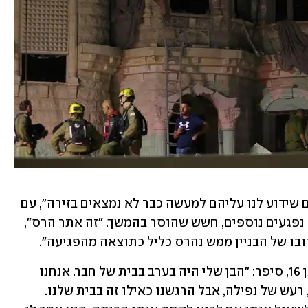
אלי בין, מנכ"ל מד"א, עדכן כי "כל הנפגעים שידוע לנו עליהם למעשה כבר לא נמצאים בזירה", עם 
זאת הוא הבהיר כי ישנו חשש לחייהם של נפגעים נוספים, חשש שהוסר בהמשך. "זה אתר הרס", 
מחמוד חיג'אזי, אביו של אחד הפצועים, בן 16, סיפר: "הבן שלי היה בערב בבית של חבר. אנחנו 
היינו בבית שלנו. פתאום שמענו בום חזק, רעש של נפילה, אבל הרגשנו כאילו זה בבית שלנו. 