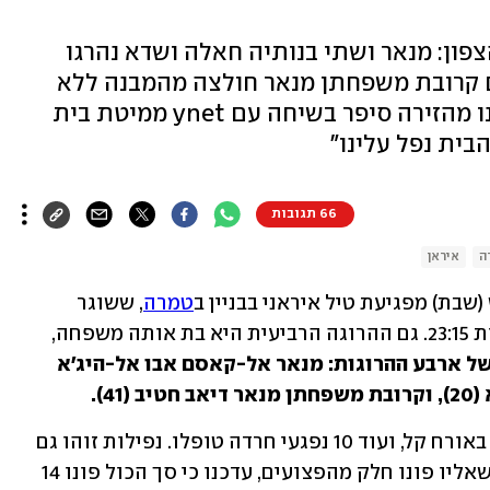
פון: מנאר ושתי בנותיה חאלה ושדא נהרגו
 קרובת משפחתן מנאר חולצה מהמבנה ללא
רוח חיים. אחד מ-10 הפצועים שפונו מהזירה סיפר בשיחה עם ynet ממיטת בית
בית נפל עלינו"
66 תגובות
ה
איראן
טמרה
, ששוגר 
במהלך המטח הכבד לאזור הצפון בסביבות 23:15. גם ההרוגה הרביעית היא בת אותה משפחה, 
אלה שמותיהן של ארבע ההרוגות: מנאר אל-קאסם אבו אל-היג'א 
מד"א עדכן כי סך הכול נפצעו 10 בני אדם באורח קל, ועוד 10 נפגעי חרדה טופלו. נפילות זוהו גם 
באזור חיפה ובמוקדים נוספים. ברמב"ם, שאליו פונו חלק מהפצועים, עדכנו כי סך הכול פונו 14 