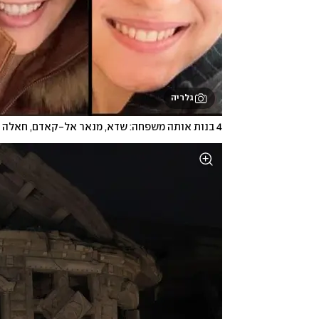
גלריה
4 בנות אותה משפחה: שדא, מנאר אל-קאדם, חאלה ומנאר דיאב חטיב. ההרוגות מפגיעת הטיל בטמרה