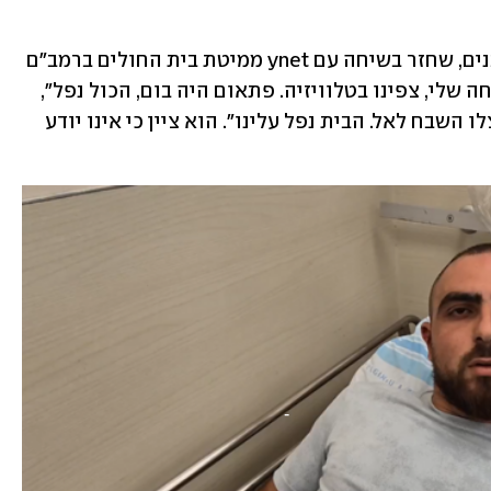
חמודי, תושב טמרה שמתגורר באחד המבנים, שחזר בשיחה עם ynet ממיטת בית החולים ברמב"ם 
את הרגעים המבהילים. "הייתי עם המשפחה שלי, צפינו בטלוויזיה. פתאום היה בום, הכול נפל", 
אמר. "רהיטים נפלו עלינו. החיים שלנו ניצלו השבח לאל. הבית נפל עלינו". הוא ציין כי אינו יודע 