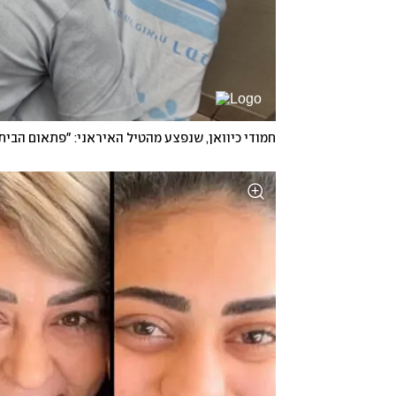
חמודי כיוואן, שנפצע מהטיל האיראני: "פתאום הבית 