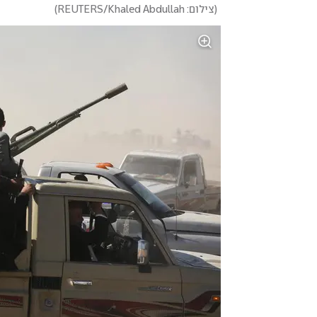
(
צילום: REUTERS/Khaled Abdullah
)