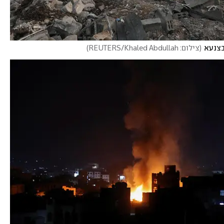
בצנעא
(
צילום: REUTERS/Khaled Abdullah
)