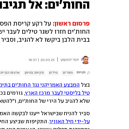
החות'ים: אל תגיבו
פרסום ראשון:
על רקע קריסת הפסק
בבית הלבן ביקשו לא להגיב, וסביר
|
יוסי יהושוע
20.03.25 | 16:51
תגיות
חות'ים
טילים
תקיפה בתימן
ארצות הברית
בצל 
המבצע האמריקני נגד החות'ים בתימ
טיל בליסטי לעבר מרכז הארץ
שלא להגיב על הירי של החות'ים, ו"להשאיר 
סביר להניח שבישראל ייענו לבקשה האמר
על-ידי חיל האוויר