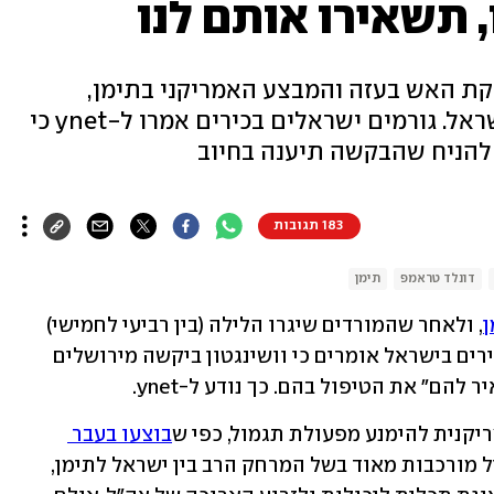
, תשאירו אותם לנו
ת האש בעזה והמבצע האמריקני בתימן,
החות'ים חזרו לשגר טילים לעבר ישראל. גורמים ישראלים בכירים אמרו ל-ynet כי
 להניח שהבקשה תיענה בחיוב
183 תגובות
דונלד טראמפ
תימן
ן
, ולאחר שהמורדים שיגרו הלילה (בין רביעי לחמישי) 
, גורמים בכירים בישראל אומרים כי וושינגטון ביקשה מירושלים 
להם" את הטיפול בהם. כך נודע ל-ynet.
יקנית להימנע מפעולת תגמול, כפי ש
בוצעו בעבר 
. התקיפות שביצע החיל מורכבות מאוד בשל המרחק הרב בין ישראל לתימן, 