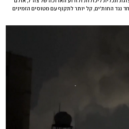
ומחייבות תדלוק אווירי. הן אמנם היוו תצוגת תכלית ליכולות ולזרוע הארוכה של צה"ל, אולם 
לאמריקנים, שפתחו השבוע במבצע המיוחד נגד החות'ים, קל יותר לתקוף עם מטוסים הזמינים 