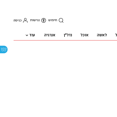
חיפוש
נגישות
כניסה
עוד
ל
לאשה
אוכל
נדל"ן
אנרגיה