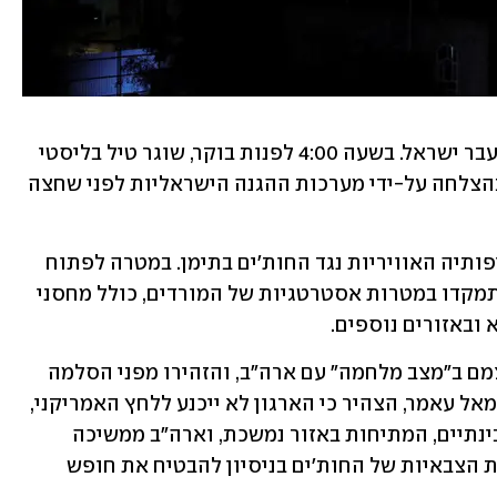
 המשיכו בשיגור טילים לעבר ישראל. בשעה 4:00 לפנות בוקר, שוגר טיל בליסטי 
מתימן לכיוון מרכז ישראל, אך הוא יורט בהצלחה על-ידי מערכות ההגנה הישראליות לפני שחצה 
בימים האחרונים, ארה"ב הגבירה את תקיפותיה האוויריות נגד החות'ים בתימן. במטרה לפתוח 
את הציר הימי, התקיפות האמריקניות התמקדו במטרות אסטרטגיות של המורדים, כולל מחסני 
ובאזורים נוספים. 
בתגובה, החות'ים הכריזו כי הם רואים עצמם ב"מצב מלחמה" עם ארה"ב, והזהירו מפני הסלמה 
נוספת. שר החוץ של ממשלת החות'ים, ג'מאל עאמר, הצהיר כי הארגון לא ייכנע ללחץ האמריקני, 
ואף איים בתגובה על כל תקיפה נוספת. בינתיים, המתיחות באזור נמשכת, וארה"ב ממשיכה 
במבצעיה הצבאיים במטרה לפגוע ביכולות הצבאיות של החות'ים בניסיון להבטיח את חופש 