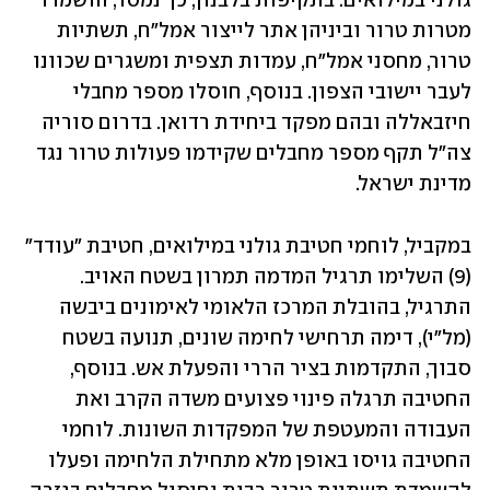
גולני במילואים. בתקיפות בלבנון, כך נמסר, הושמדו 
מטרות טרור וביניהן אתר לייצור אמל"ח, תשתיות 
טרור, מחסני אמל"ח, עמדות תצפית ומשגרים שכוונו 
לעבר יישובי הצפון. בנוסף, חוסלו מספר מחבלי 
חיזבאללה ובהם מפקד ביחידת רדואן. בדרום סוריה 
צה״ל תקף מספר מחבלים שקידמו פעולות טרור נגד 
מדינת ישראל.
במקביל, לוחמי חטיבת גולני במילואים, חטיבת "עודד" 
(9) השלימו תרגיל המדמה תמרון בשטח האויב. 
התרגיל, בהובלת המרכז הלאומי לאימונים ביבשה 
(מל"י), דימה תרחישי לחימה שונים, תנועה בשטח 
סבוך, התקדמות בציר הררי והפעלת אש. בנוסף, 
החטיבה תרגלה פינוי פצועים משדה הקרב ואת 
העבודה והמעטפת של המפקדות השונות. לוחמי 
החטיבה גויסו באופן מלא מתחילת הלחימה ופעלו 