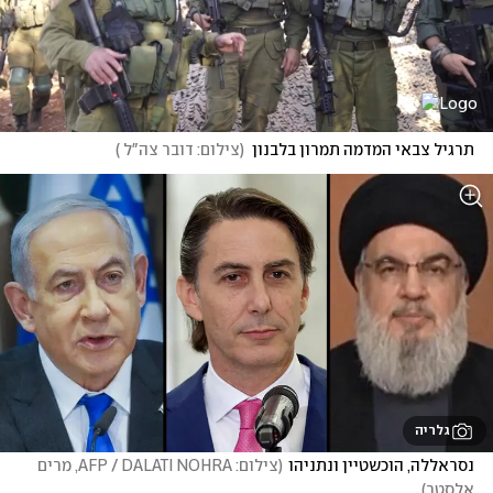
תרגיל צבאי המדמה תמרון בלבנון
(
צילום: דובר צה"ל 
)
גלריה
נסראללה, הוכשטיין ונתניהו
(
צילום: AFP / DALATI NOHRA, מרים 
אלסטר
)