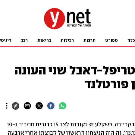
כלה
ספורט
תרבות
רכילות
בריאות
רכב
דיגיטל
ורסל מה-NBA: טריפל-דאבל שני העונה
ן פורטלנד
דני אבדיה השיג את הטריפל-דאבל השני בקריירה, כשקלע 32 נקודות לצד 15 כדורים חוזרים ו-10 
אסיסטים בניצחון פורטלנד באטלנטה, 113:127. זה היה הניצחון הראשון של קבוצתו אחרי ארבעה 