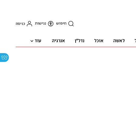
חיפוש
נגישות
כניסה
עוד
לאשה
אוכל
נדל"ן
אנרגיה