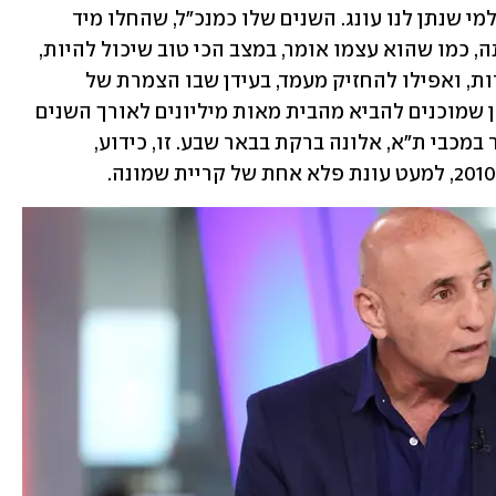
זה לא רק שאין לנו תרבות של לתת כבוד למי שנתן לנו עונג. השנים שלו כמנכ"ל, שהחלו מיד 
לאחר שפרש ונקודת הפתיחה שלהן הייתה, כמו שהוא עצמו אומר, במצב הכי טוב שיכול להיות, 
היו לא פשוטות. בית"ר התקשתה להתחרות, ואפילו להחזיק מעמד, בעידן שבו הצמרת של 
הכדורגל הישראלי נקבעת על ידי בעלי הון שמוכנים להביא מהבית מאות מיליונים לאורך השנים 
– יעקב שחר במכבי חיפה, מיטש גולדהאר במכבי ת"א, אלונה ברקת בבאר שבע. זו, כידוע, 