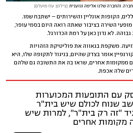
חברה. והחברה שלנו אלימה וגזענית
(
צילום: עוז מועלם
)
הרבה השתנה לטובה. האצטדיונים משוכללים, הקופות אונליין והשירותים – ישתבח שמו. 
ההצגה של הקהל היא סיפור אחר לגמרי: מופעי השירה בציבור שאתה רואה היום בסמי עופר, 
בוהה. לא נדון כאן על רמת הכדורגל.
ובית"ר נשארה שכונה. פוליטית, יצרית, מזיעה. משקפת בגאווה את פוליטיקת הזהויות 
הישראלית, שרק החמירה והקצינה מאז. קורנפיין אומר בצדק שהיום, בניגוד לתקופה שלו, היא 
כבר לא הקבוצה השנייה של הרבה אוהדים ממקומות אחרים, שראו בה את התשובה גם שלהם 
דים שלה אכפת.