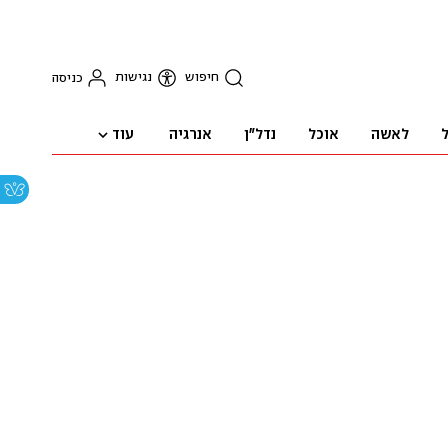
חיפוש
נגישות
כניסה
עוד
ל
לאשה
אוכל
נדל"ן
אנרגיה