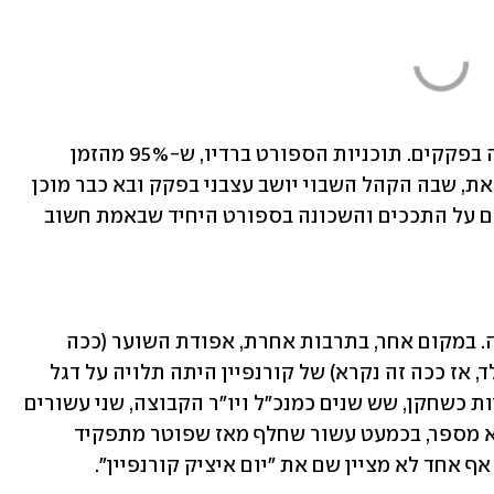
השיחה עם איציק קורנפיין נולדה מנסיעה בפקקים. תוכניות הספורט ברדיו, ש-95% מהזמן 
שלהן מוקדש לכדורגל, מכוונות לשעה הזאת, שבה הקהל השבוי יושב עצבני בפקק ובא כבר מוכן 
למה שמחכה לו מהרדיו: עוד עצבים, הפעם על התככים והשכונה בספורט היחיד שבאמת חשוב 
קורנפיין דיבר על בית"ר ירושלים, אלא מה. במקום אחר, בתרבות אחרת, אפודת השוער (ככה 
קראו לזה  בעיתונות הספורט כשהייתי ילד, אז ככה זה נקרא) של קורנפיין היתה תלויה על דגל 
מעל אצטדיון טדי: 12 שנים ושלוש אליפויות כשחקן, שש שנים כמנכ"ל ויו"ר הקבוצה, שני עשורים 
ברציפות שהוא היה מר בית"ר. בפועל, הוא מספר, בכמעט עשור שחלף מאז שפוטר מתפקיד 
ף אחד לא מציין שם את "יום איציק קורנפיין".