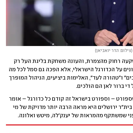
(
צילום: הדר יואביאן
)
זה היה רק חלק מהסיפור. בית"ר לא רק שקעה רחוק מהצמרת, והעונה משחקת בליגת העל רק 
בחסדי ההחלטות חסרות הפשר של הממונים על הכדורגל הישראלי, אלא הפכה גם סמל לכל מה 
שמכוער בו: הגזענות של "פה לא יהיו ערבים" ו"טהורה לעד", האלימות ביציעים, הניהול המופרך 
די ברור לאן הם הולכים.
ואולי דווקא בגלל זה, אם אתם חושבים שספורט – וספורט בישראל זה קודם כל כדורגל – אומר 
עלינו הרבה יותר ממה שמשתקף במגרש, בית"ר ירושלים היא מראה הרבה יותר מדויקת של מי 
י שמשתקף מהמראות של יענק'לה, מיטש ואלונה.