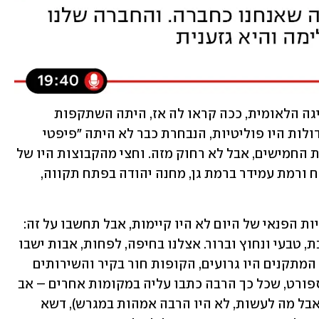
בילדותי ונעוריי, שבת הייתה כדורגל והליגה הלאומית, ככה קראו לה אז, היתה השתקפות 
מעניינת במיוחד של ישראל. הקבוצות הגדולות היו פוליטיות, הנבחרת כבר לא היתה "פיפטי 
פיפטי" (חצי הפועל וחצי מכבי) כמו בשנות החמישים, אבל לא רחוק מזה. וחצי מהקבוצות היו של 
שכונות: בני יהודה ושמשון בתל אביב, הכח ורמת עמידר ברמת גן, מחנה יהודה בפתח תקווה, 
האצטדיונים היו מלאים. נכון, רוב אפשרויות הפנאי של היום לא היו קיימות, אבל תחשבו על זה: 
הכדורגל זרם בתוך מחזור החיים של השבת, טבעי ונחוץ וברור. אצלנו בחיפה, לפחות, אבות ישבו 
בטריבונה וילדים רצו למטה, קרוב לדשא. המתקנים היו גרועים, הקופות חור בקיר והשירותים 
הקיר בעצמו. אבל החוויה הבסיסית של ספורט, שכל כך הרבה כתבו עליה במקומות אחרים – אב 
ובן (אני יודע שזה לא מקובל היום להגיד, אבל מה לעשות, לא היו הרבה אמהות במגרש), דשא 