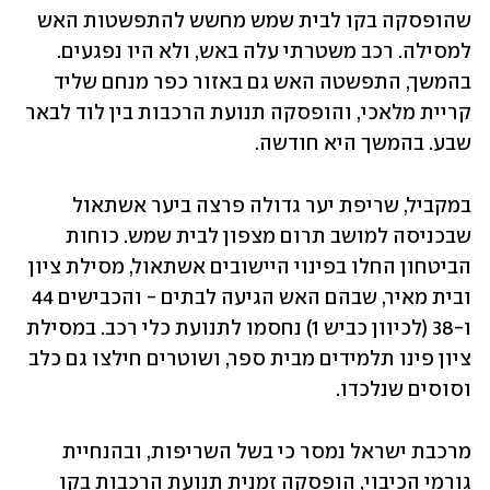
שהופסקה בקו לבית שמש מחשש להתפשטות האש 
למסילה. רכב משטרתי עלה באש, ולא היו נפגעים. 
בהמשך, התפשטה האש גם באזור כפר מנחם שליד 
קריית מלאכי, והופסקה תנועת הרכבות בין לוד לבאר 
שבע. בהמשך היא חודשה.
במקביל, שריפת יער גדולה פרצה ביער אשתאול 
שבכניסה למושב תרום מצפון לבית שמש. כוחות 
הביטחון החלו בפינוי היישובים אשתאול, מסילת ציון 
ובית מאיר, שבהם האש הגיעה לבתים - והכבישים 44 
ו-38 (לכיוון כביש 1) נחסמו לתנועת כלי רכב. במסילת 
ציון פינו תלמידים מבית ספר, ושוטרים חילצו גם כלב 
וסוסים שנלכדו. 
מרכבת ישראל נמסר כי בשל השריפות, ובהנחיית 
גורמי הכיבוי, הופסקה זמנית תנועת הרכבות בקו 