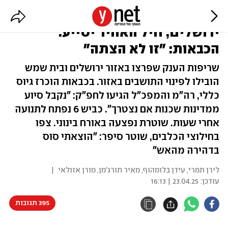
100 צוותים במוקדי האש בהרי
ירושלים, חיל האוויר יסייע.
הכבאות: "זו לא הצתה"
שריפות הענק שפרצו באזור ירושלים ובית שמש
הובילו לפינוי התושבים באזור. בכבאות הוכרז גיוס
כללי, רה"מ והמפכ"ל הגיעו לחפ"ק: "נקבל סיוע
ממדינות שכנות אם נצטרך". כביש 6 נפתח לתנועה
אחרי שעות. שוטרת נפצעה באורח בינוני. צפו
בחילוצי הכלבים, שוטר סיפר: "הוצאתי סוס
בדהירה מהאש"
לירן תמרי, עידן בלומהוף, מאיר תורג'מן, מורן אזולאי
|
עודכן:
23.04.25 | 16:13
395 תגובות