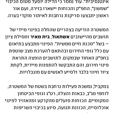
אינטנסיבית". עוד נמסר כי הלילה יופעל מטוס הכיבוי 
"שמשון", החפ"ק והכוחות יישארו בזירה, ועם אור 
ראשון יתבצעו סריקות נרחבות לאיתור מוקדי בערה.
המשטרה הודיעה בצהריים שהחלה בפינוי מיידי של 
תושבים מהיישובים 
אשתאול
, 
בית מאיר
 ומסילת ציון 
– בשל "סכנת חיים ממשית". הפינוי מתבצע בתיאום 
עם כלל גופי החירום ובהתאם להערכת מצב שוטפת 
בחפ"ק האחוד שבמקום. לתושבים הופצה התראת 
פינוי חירום, והם התבקשו להתפנות מיידית, לקחת 
ציוד חיוני בלבד ולסייע לאנשים עם מוגבלויות.
במקביל, נמשכת פעילות נרחבת בשטח של המשטרה, 
לוחמי מג"ב, כבאות והצלה, רט"ג וגופי הביטחון 
המקומיים. הכוחות פועלים מהקרקע ומהאוויר לפינוי 
אוכלוסייה, הכוונת תנועה, סיוע בכיבוי השריפות 