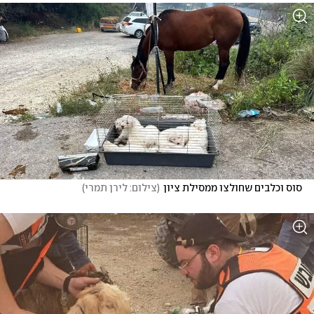
סוס וכלבים שחולצו ממסילת ציון
(
צילום: לירן תמרי
)