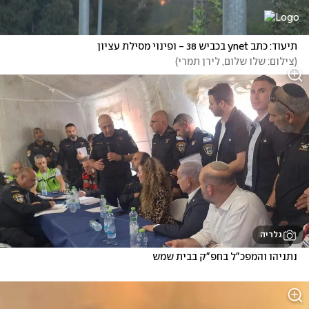
תיעוד: כתב ynet בכביש 38 - ופינוי מסילת עציון
(
צילום: שלו שלום, לירן תמרי
)
גלריה
נתניהו והמפכ"ל בחפ"ק בבית שמש