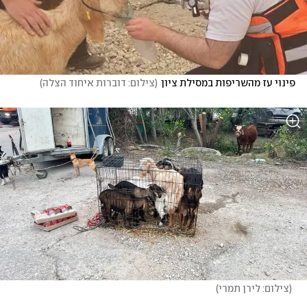
פינוי עז מהשריפות במסילת ציון
(
צילום: דוברות איחוד הצלה
)
(
צילום: לירן תמרי
)