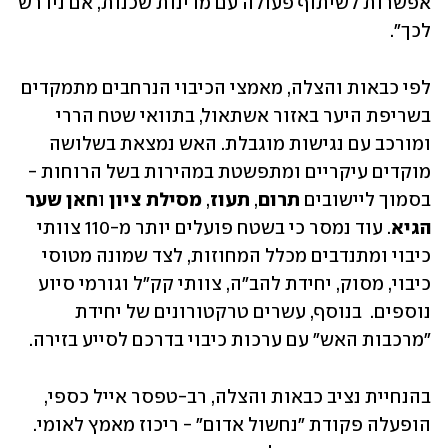
אפשרות לשיתוף פעולה עם מדינות שכנות, אם נידרש 
לכך". 
לפי כבאות והצלה, מאמצי הכיבוי הנרחבים מתמקדים 
בשריפת היער באזור אשתאול, בתוואי שטח הררי 
ומורכב עם נגישות מוגבלת. האש נמצאת בשלושה 
מוקדים עיקריים ומתפשטת במהירות בשל הרוחות - 
בסמוך ליישובים 
תרום
, 
תעוז
, 
מסילת ציון
 ו
חאן שער 
הגיא
. עוד נמסר כי בשטח פועלים יותר מ-110 צוותי 
כיבוי ומתנדבים מכלל המחוזות, לצד שמונה מטוסי 
כיבוי, מסוק, יחידת להב"ה, צוותי קק"ל וגורמי סיוע 
נוספים.  בנוסף, עשרים טרקטורונים של יחידת 
"מרכבות האש" עם ערכות כיבוי בדרכם לסייע בזירה.
בהנחיית נציב כבאות והצלה, רב-טפסר אייל כספי, 
הופעלה פקודת "נחשול אדום" - ריכוז מאמץ לאומי. 