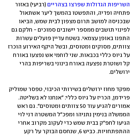
השריפות הגדולות שפרצו בצהריים
 (רביעי) באזור 
פתחיה ופדיה, והתפשטו בהמשך ליער אשתאול 
שבכניסה למושב תרום מצפון לבית שמש, הביאו 
לפינוי תושבים ממספר יישובים סמוכים - חלקם גם 
התפנו באופן עצמאי. בשטח עדיין פועלים עשרות 
צוותים, מסוקים ומטוסים, ובשל היקף האירוע הוכרז 
על גיוס כללי בכבאות. שני לוחמי אש נפצעו באורח 
קל ושוטרת נפצעה באורח בינוני בשריפות בהרי 
ירושלים.
מפקד מחוז ירושלים בשירותי הכיבוי, טפסר שמוליק 
פרידמן, הכריז על גיוס כללי: "אנחנו לא בשליטה. 
אמורים להגיע עוד 50 צוותים ומטוסים". גם ראש 
הממשלה בנימין נתניהו ומפכ"ל המשטרה דני לוי 
הגיעו לחפ"ק בבית שמש כדי לעקוב מקרוב אחרי 
ההתפתחויות. כביש 6, שנחסם הבוקר על רקע 