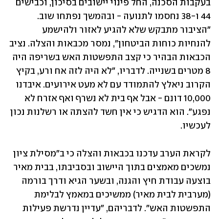
בעקבות הסכנה, החל פינוי יישובים בסיכון, וכבישים 
44 ו-38 נחסמו לתנועה - ובהמשך נפתחו שוב. 
"הציבור מתבקש שלא להגיע לאזור ולהישמע 
להנחיות כוחות הביטחון", נמסר מכבאות והצלה. נציב 
הכבאות הבהיר כי קצב התפשטות האש בשריפה היה 
8 מטרים בשנייה. לדבריו, "לא היה לזה אח ורע, בקיץ 
הקרוב ניאלץ להתמודד עם לא מעט אירועים. איבדנו 
10,000 דונם - אבל אף בית לא נשרף ואף אזרח לא 
נפגע". הוא הדגיש כי אין חשד להצתה או רשלנות נכון 
לעכשיו.
לקראת הערב עדכנו בכבאות והצלה כי ב"מסילת ציון 
נמשכים מאמצים בתוך היישוב ובסביבתו, בבית מאיר 
בוצעה עבודת חיץ והגנה, ובשער הגיא ודרך בורמה 
(מערבית לבית מאיר) ממשיכים במאמץ לבלימת 
התפשטות האש". לדבריהם, "עדיין נדרשת פעילות 