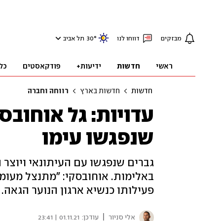
מבזקים
דווחו לנו
°
30
תל אביב
ראשי
חדשות
ידיעות+
פודקאסטים
כל
חדשות
חדשות בארץ
רווחה וחברה
עדויות: גל אוחובס
שנפגשו עימו
גברים שנפגשו עם העיתונאי ויוצר 
באלימות. אוחובסקי: "מתנצל מעומ
פעילותו כנשיא ארגון הנוער הגאה
|
אלי סניור
עודכן:
01.11.21 | 23:41