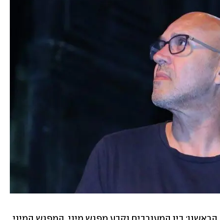
 "לגבי המקרה הראשון: בין המעורבים נקבע מפגש מיני. המפגש המיני 