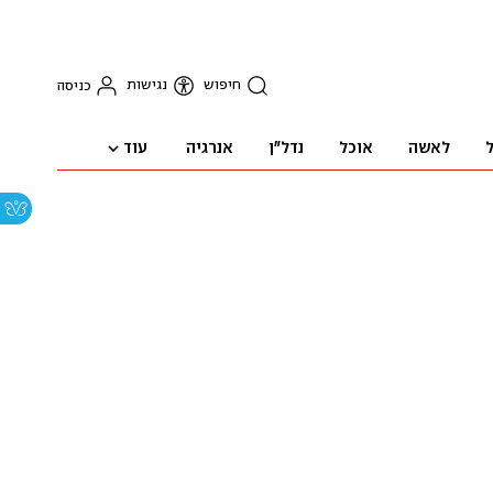
חיפוש
נגישות
כניסה
עוד
ל
לאשה
אוכל
נדל"ן
אנרגיה