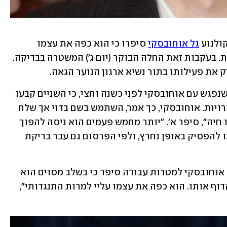
ולנוע 
גל אוחובסקי
 סיפרו כי הוא כפה את עצמו 
עליהם כשנפגש איתם - ואף פעל באלימות. בעקבות זאת החלה הבוקר (יום ג') המשטרה בבדיקה. 
 את פעילותו בתור נשיא ארגון הנוער הגאה. 
בתחקיר שפורסם בכאן חדשות סיפר א', שנפגש עם אוחובסקי לפני כשנה וחצי, כי השניים קבעו 
להיפגש לאחר ששוחחו באפליקציית היכרויות. אוחובסקי, כך אמר, השתמש בשם בדוי אך שלח 
את תמונותיו האמיתיות. "הוא תקשר כמו חיה", סיפר א'. "יותר מחמש פעמים הוא ניסה להפוך 
אותי בכוח ולגעת". הוא ציין כי ביקש ממנו להפסיק באופן נחרץ, ולפי הפרסום גם עבר בדיקת 
בעדות נוספת שפורסמה, גבר שנפגש עם אוחובסקי למטרות עבודה סיפר כי בשלב מסוים הוא 
זינק עליו והתחיל לנשק אותו. "ניסיתי להדוף אותו. הוא כפה את עצמו עליי למרות התנגדותי", 