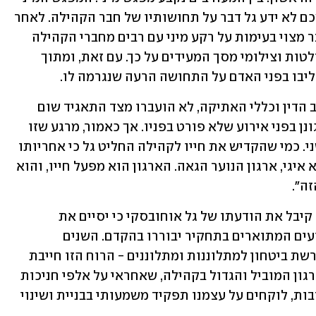
הסתיים באופן ידידותי, ועד רגע הפניה מכם לא ידע גל דבר על תחושותיו של חבר הקהילה. לאחר 
קבלת הפניה התברר לגל כי האדם המדובר מצוי בעימות על רקע מיני עם רבים מחברי הקהילה 
אשר יצרו קשר עם גל וביקשו להעביר הקלטות וצילומי מסך המעידים על כך. עם זאת, ומתוך 
יבו בפני האדם על התחושה הרעה שנגרמה לו.
"באשר לעדות השניה: בניגוד למה שמחייב הדין וכללי האתיקה, לא הועברו מצד התאגיד שום 
פרטים לגביה, ואין לו דרך להגיב או להתגונן בפני אירוע שלא פורט בפניו. אך כאמור, מרגע שזו 
התחושה, הוא מתנצל גם בפני המעיד השני. כמי שהקדיש את חייו לקהילה החליט גל כי אחריותו 
מחייבת אותו להפסיק את פעילותו כנשיא איגי, ארגון הנוער הגאה. הארגון הוא מפעל חייו, והוא 
זה".
 "הוועד קיבל את הודעתו של גל אוחובסקי כי יסיים את 
תפקידו כנשיא איגי. אנו מקווים כי האירועים המתוארים בתחקיר יבוררו בהקדם. השנים 
האחרונות מביאות רוח חדשה של יצירת רשת ביטחון למתלוננות ומתלוננים - הרוח הזו חייבת 
להיכנס גם לתוך הקהילה הגאה, ואנו, כארגון המוביל והגדול בקהילה, שאחראי על אלפי חניכות 
וחניכים ומאות רבות של מתנדבים ומתנדבות, לוקחים על עצמנו תפקיד משמעותי בבניית ושינוי 