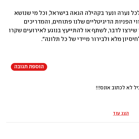
"משימתנו היא ליצור עולם ומרחב בטוח לכל נערה ונער בקהילה הגאה בישראל, וכל מי שנושא 
תפקיד בארגון חייב לשמש לכך דוגמא. קווי הפניות הדיגיטליים שלנו פתוחים, והמדריכים 
והמדריכות שלנו קשובים לכל אחת ואחד שירצו לדבר, לשתף או להתייעץ בנוגע לאירועים שקרו 
יסיון מלא ולבירור מיידי של כל תלונה".
הוספת תגובה
 לא לכתוב אונס!!!
הצג עוד