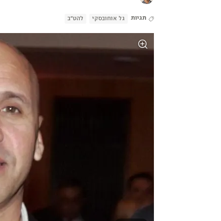
תגיות
גל אוחובסקי
להט"ב