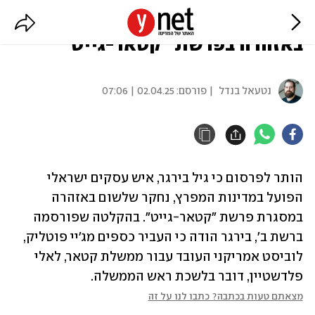
איש העסקים גיל בירגר נחקר
באזהרה בפרשת "קטאר-גייט"
נטעאל בנדל
| פורסם:
02.04.25 | 07:06
הותר לפרסום כי גיל בירגר, איש עסקים ישראלי 
הפועל במדינות המפרץ, נחקר שלשום באזהרה 
במסגרת פרשת "קטאר-גייט". בהקלטה שפורסמה 
ברשת ב', בירגר הודה כי העביר כספים מג'יי פוטליק, 
לוביסט אמריקני העובד עבור ממשלת קטאר, לאלי 
פלדשטיין, דובר בלשכת ראש הממשלה.
מצאתם טעות בכתבה? כתבו לנו על זה