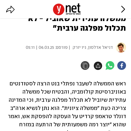
בנט באוניברסיטת קולומביה: "כל
ממשלה עתידית שאוביל - לא
תכלול מפלגה ערבית"
דניאל אדלסון, ניו יורק
| פורסם:
06.03.25 | 05:11
ראש הממשלה לשעבר נפתלי בנט הרצה לסטודנטים 
באוניברסיטת קולומביה, והבטיח שכל ממשלה 
עתידית שיוביל לא תכלול מפלגה ערבית, וכי המדינה 
צריכה כעת "ממשלה ציונית". הוא נתן לנשיא ארה"ב 
דונלד טראמפ קרדיט על העסקה להפסקת אש, ואמר 
שהוא "יוצר רמה משמעותית של הרתעה במזרח 