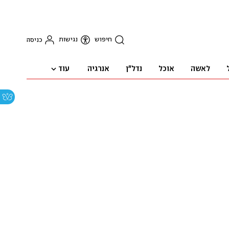
חיפוש
נגישות
כניסה
עוד
לאשה
אוכל
נדל"ן
אנרגיה