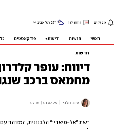
מבזקים
דווחו לנו
°
27
תל אביב
ראשי
חדשות
ידיעות+
פודקאסטים
כל
חדשות
דיווח: עופר קלדרון
מחמאס ברכב שנגנב ב-
|
עינב חלבי
01.02.25 | 07:16