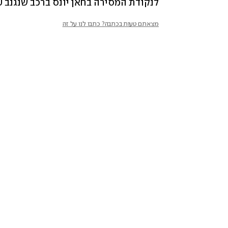
לנקודת המסירה בחאן יונס ברכב שנגנב על ידי חמוש
מצאתם טעות בכתבה? כתבו לנו על זה