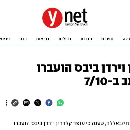
כלה
ספורט
תרבות
רכילות
בריאות
רכב
דיגיטל
 וירדן ביבס הועברו
7/10
רשת "אל-מיאדין" הלבנונית, המזוהה עם חיזבאללה, טענה כי עופר קלדרון וירדן ביבס הועברו 