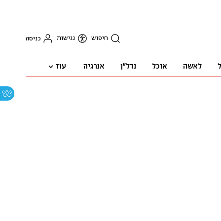
חיפוש
נגישות
כניסה
עוד
ל
לאשה
אוכל
נדל"ן
אנרגיה