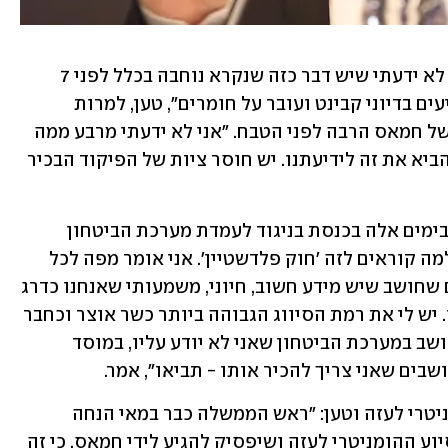
"יש בעיה ביחסי הצבא והדרג המדיני. אני לא ידעתי שיש דבר כזה שנקרא נוחבה בכלל לפני 7 
באוקטובר ואני אחד האנשים שהכי משקיעים בדיוני קבינט ועובר על חומרים", טען, למרות 
שלישראל יש מידע רב על יחידת העילית של חמאס הרבה לפני הטבח. "אני לא ידעתי מרבע ממה 
שיש בלבנון, כל התשתיות, הרמטכ"ל לא הביא את זה לידיעתנו. יש חוסר ציות של הפיקוד הבכיר 
הוא התייחס ל"חוק פלדשטיין" שמקודם בימים אלה בכנסת בניגוד לעמדת מערכת הביטחון 
והייעוץ המשפטי והיתמם. "אני לא יודע למה קוראים לזה 'חוק פלדשטיין'. אני אומר מפה לכל 
הלוחמים והמפקדים - אם יש מישהו מכם שחושב שיש מידע חשוב, חיוני, משמעותי שאנחנו כדרג 
מדיני צריכים להכיר אותו -  תנו לנו אותו. יש לי את רמת הסיווג הגבוהה ביותר כשר אוצר וכחבר 
כל ועדות השרים הסודיות. אין דבר אני חושב במערכת הביטחון שאני לא יודע עליו, במוסד 
שבים שאני צריך להכיר אותו - תביאו", אמר.
סמוטריץ' התייחס להעברת הסיוע ההומניטרי לעזה וטען: "ראש הממשלה כבר במאי הנחה 
שהצבא צריך לקחת פיקוד על העברת הסיוע ההומניטרי לעזה ושיפסיק להגיע לידי חמאס, כי זה 