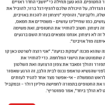
למימוש מטרות המלחמה ולסוגיית שחרור החטופים. הוא טען תחילה כי "יושבי החדר ראויים 
לקבל את פרס ביטחון ישראל - על רוחכם הגדולה, על היכולת שלכם להניף דגל ברור, להוביל את 
הדרך ולתת את הכוח לנו למנהיגות, לממשלה, ולקבינט", והוסיף: "ניצחון זה להכות באויבים, 
להכות אותם בכל החזיתות כמו שאנחנו עושים, כמו שחיילינו עושים - משמידים את חמאס, 
מפרקים את חיזבאללה, לתקוף באיראן - זה ניצחון. חשוב להחזיר את החטופים, זאת משימה 
יהודית, ציונית, לאומית חשובה מאוד, אבל זה לא ניצחון. אנחנו נמצאים בעזרת השם ברגעים 
נה מול אויבינו". 
בדבריו, סמוטריץ חזר והביע התנגדות למה שהוא מכנה "עסקת כניעה". "אני רוצה לשרטט כאן קו 
אדום ברור - אסור להסכים לעסקת כניעה שתמוטט את הישגי המלחמה. כדי להחזיר את 
החטופים כולם, דווקא עכשיו שחמאס מתפורר והולך ומאבד את צפון הרצועה ואת השלטון 
כולו, שהוא מאבד את התמיכה שלו, רגע לפני שהנשיא טראמפ נכנס לבית הלבן, זה הרגע שאסור 
לנו להביא לו חבל הצלה. אני אומר מכאן לראש הממשלה - אי-אפשר מצד אחד להגיד לעזתים 
להשתחרר מהפחד של חמאס ולהחזיר לנו את החטופים בתמורה לחמישה מיליון דולר - ובמקביל 
לא הולך ביחד", אמר סמוטריץ'.