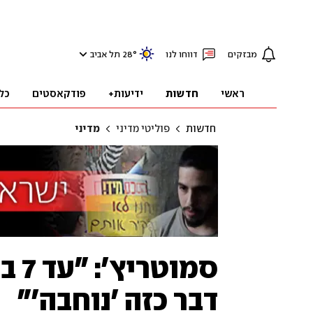
מבזקים
דווחו לנו
°
28
תל אביב
ראשי
חדשות
ידיעות+
פודקאסטים
כל
חדשות
פוליטי מדיני
מדיני
סמו
דבר כזה 'נוחבה'"