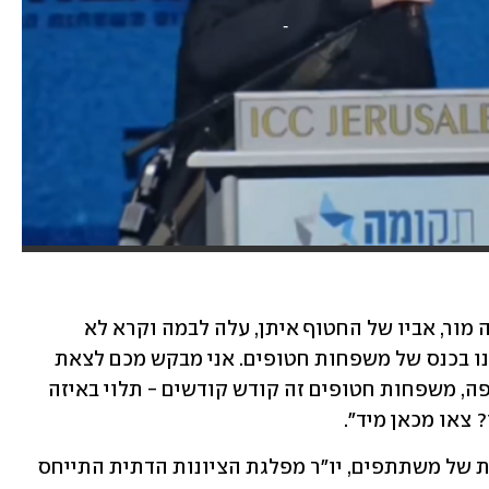
בעקבות הקריאות לעבר סמוטריץ', צביקה מור, אביו של החטוף איתן, עלה לבמה וקרא לא 
להפריע לאירוע: "אני אבא של חטוף, אנחנו בכנס של משפחות חטופים. אני מבקש מכם לצאת 
מכאן, ולא להפריע לכנס הזה. בושה, חוצפה, משפחות חטופים זה קודש קודשים - תלוי באיזה 
 צאו מכאן מיד".
בנאומו בוועידה, שאליה הגיעו מאות רבות של משתתפים, יו"ר מפלגת הציונות הדתית התייחס 