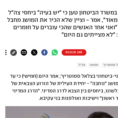
במשרד הביטחון טען כי "יש בעיה" ביחסי צה"ל
אוד", אמר - וציין שלא הכיר את המושג מחבל
חבה לפני הטבח באוקטובר 2023: "ואני אחד האנשים שהכי עוברים על חומרים
 "לא מצייתים גם היום"
245 תגובות
 סמוטריץ'
חמאס
צה"ל
השר במשרד הביטחון, חבר הקבינט המדיני-ביטחוני בצלאל סמוטריץ', אמר היום (חמישי) כי עד 
טבח 7 באוקטובר ב-2023, לא הכיר את המושג "נוחבה" - יחידת העילית של הזרוע הצבאית של 
חמאס. לדבריו, הדבר מעיד על ה"בעיה", כלשונו, ביחסים בין הצבא לדרג המדיני. "הדרג המדיני 
 ראשון" וישיבות ואולפנות בני עקיבא.