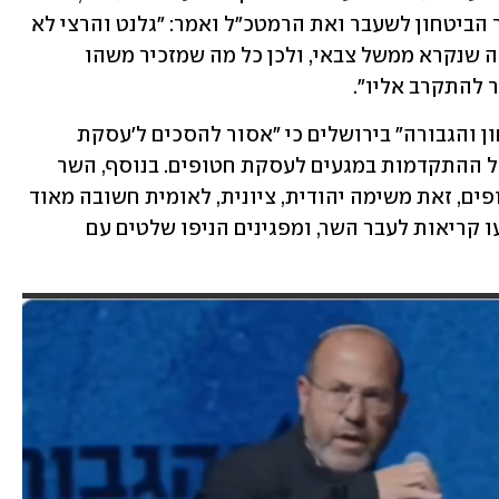
מה שמחזיק את חמאס". הוא ביקר את שר הביטחון לשעבר ואת הרמטכ"ל ואמר: "גלנט והרצי לא 
אוהבים את זה כי הם מפחדים מהדמון הזה שנקרא ממשל צבאי, ולכן כל מה שמזכיר משהו 
להתקרב אליו". 
 ב"וועידת הניצחון והגבורה" בירושלים כי "אסור להסכים ל'עסקת 
כניעה' שתמוטט את הישגי המלחמה", בצל ההתקדמות במגעים לעסקת חטופים. בנוסף, השר 
הבהיר כי לדעתו "חשוב להחזיר את החטופים, זאת משימה יהודית, ציונית, לאומית חשובה מאוד 
- אבל זה לא ניצחון". במהלך הנאום נשמעו קריאות לעבר השר, ומפגינים הניפו שלטים עם 