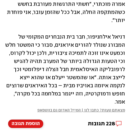
אמרה מוכתרי, "חשתי התרגשות מעורבת בחשש 
כשהמתקפה החלה, אבל ככל שהזמן עובר, אני פוחדת 
יותר".
דניאל אילחניפור, חבר בית הנבחרים המקומי של 
המבורג שנולד להורים איראנים, סבור כי המשטר חלש 
וכמעט אינו זוכה לתמיכה ציבורית, ולכן יכול לקרוס, 
וכי הטעות הגדולה ביותר של המערב תהיה להגיש 
לרפובליקה האיסלאמית חבל הצלה דיפלומטי וכך 
לייצב אותה. "או שהמשטר ייעלם או שהוא ייצא 
לנקמה איומה באויביו מבית – בכל האיראנים שרוצים 
חופש ודמוקרטיה, וזה ייגמר במלחמה בכל מקרה", 
אמר.
מצאתם טעות? כתבו לנו | המייל האדום גם בווטסאפ
228
תגובות
הוספת תגובה