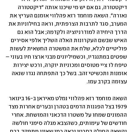
דיקטטורה, גם אם יש מי שיכנו אותה "דיקטטורה 
נאורה". השאה מוחמד רזא פהלווי אומנם העריץ את 
המערב, סגד לתרבות הצרפתית, וראה בחילוניות את 
הדרך היחידה למודרניזציה ולקִדמה; אבל הוא גם 
האיש שבשם העקרונות האלה השליך אלפי אסירים 
פוליטיים לכלא, שלח את המשטרה החשאית לעשות 
שפטים במתנגדיו, וכשמיליונים מבני ארצו חיו בעוני – 
טיפח לו ציי מטוסים ומכוניות יוקרה, ורכש יצירות 
אומנות ותכשיטי זהב. בשל כך התפתחה נגדו שנאה 
עצומה בקרב עמו.
השאה מוחמד רזא פהלווי נמלט מאיראן ב-16 בינואר 
1979 בצל הפגנות הדמים בטהרן ובערים אחרות מצד 
ההמונים שמחו על משטרו הדכאני והמושחת. אחרי 
חודשים של עימותים, כשהצבא מגלה סימני חולשה 
והשאה החולה בסרטן נראה כמי שאינו מתפקד, ברח 