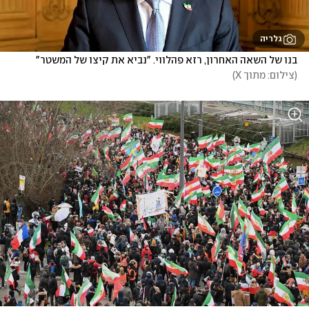
גלריה
בנו של השאה האחרון, רזא פהלווי. "נביא את קיצו של המשטר"
(
צילום: מתוך X
)