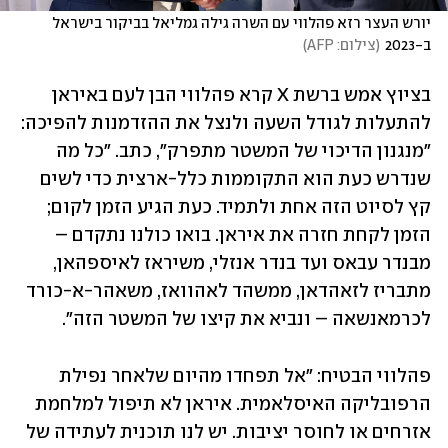
יורש העצר רזא פהלווי עם השרה גילה גמליאל בביקור בישראל 
ב-2023
(
צילום: AFP
)
בציוץ אמש ברשת X קרא פהלווי הבן לעם באיראן 
להתעלות לגודל השעה ולנצל את ההזדמנות להפיכה: 
"מנגנון הדיכוי של המשטר מתפרק", כתב. "כל מה 
שנדרש כעת הוא התקוממות כלל-ארצית כדי לשים 
קץ לסיוט הזה אחת ולתמיד. כעת הגיע הזמן לקום; 
הזמן לקחת חזרה את איראן. בואו כולנו נתקדם – 
מבנדר עבאס ועד בנדר אנזלי, משיראז לאיספהאן, 
מתבריז לזאהדאן, ממשהד לאהוואז, משאהר-א-כורד 
לכרמאנשאה – ונביא את קיצו של המשטר הזה".
פהלווי הבטיח: "אל תפחדו מהיום שלאחר נפילת 
הרפובליקה האיסלאמית. איראן לא תיפול למלחמת 
אזרחים או לחוסר יציבות. יש לנו תוכנית לעתידה של 