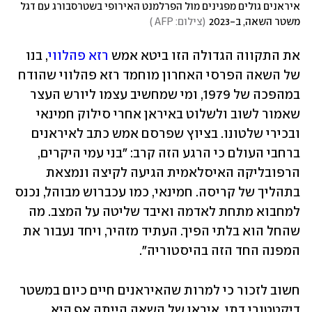
איראנים גולים מפגינים מול הפרלמנט האירופי בשטרסבורג עם דגל 
משטר השאה, ב-2023
(
צילום: AFP 
)
את התקווה הגדולה הזו ביטא אמש 
רזא פהלווי
, בנו 
של השאה הפרסי האחרון מוחמד רזא פהלווי שהודח 
במהפכה של 1979, ומי שמחשיב עצמו ליורש העצר 
שאמור לשוב ולשלוט באיראן אחרי סילוק חמינאי 
ובכירי שלטונו. בציוץ שפרסם אמש כתב לאיראנים 
ברחבי העולם כי הרגע הזה קרב: "בני עמי היקרים, 
הרפובליקה האיסלאמית הגיעה לקיצה ונמצאת 
בתהליך של קריסה. חמינאי, כמו עכברוש מבוהל, נכנס 
למחבוא מתחת לאדמה ואיבד שליטה על המצב. מה 
שהחל הוא בלתי הפיך. העתיד מזהיר, ויחד נעבור את 
המפנה החד הזה בהיסטוריה".
חשוב לזכור כי למרות שהאיראנים חיים כיום במשטר 
דיקטטורי דתי, איראן של השאה הייתה אף היא 