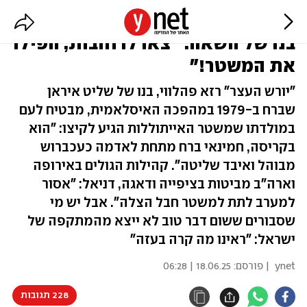
פחד ותקווה אצל הגולים האיראנים,
בנו של השאה: "צאו לרחובות, הפילו
את המשטר!"
"יורש העצר" רזא פהלווי, בנו של שליט איראן
שברח ב-1979 במהפכה האיסלאמית, מבטיח לעם
במולדתו שמשטר האייתוללות הגיע לקיצו: "הוא
בקריסה, חמינאי ברח מתחת לאדמה כעכברוש
מבוהל ואיבד שליטה". קהילות הגולים באירופה
וארה"ב מביטות בציפייה ודאגה, דניאל: "אסור
למערב לתת למשטר חבל הצלה". אבל יש מי
שסבורים ששום דבר טוב לא ייצא מהמתקפה של
ישראל: "ראינו מה קרה בעזה"
ynet
| פורסם:
18.06.25 | 06:28
228 תגובות