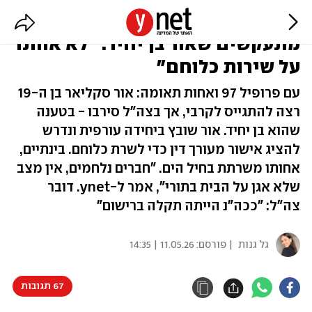
אחותו בחיל הים, אבל בצה"ל
מתעקשים שאור בן יחיד: "לא אוותר
על שירות כלוחם"
עם פרופיל 97 ואחות תאומה: אור סקליאר בן ה-19
רצה להתגייס לקרבי, אך בצה"ל סירבו - בטענה
שהוא בן יחיד. אור שובץ ביחידה עורפית ונדרש
להציג אישור מעורך דין כדי לשרת כלוחם. בינתיים,
אחותו משרתת בחיל הים. "חברים נלחמים, אין מצב
שלא אגן על הבית בתורי", אמר ל-ynet. דובר
צה"ל: "ככה"נ הייתה תקלה ברישום"
גל גנות
| פורסם:
11.05.26 | 14:35
67 תגובות