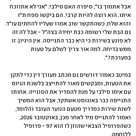
אבל אתמוך בו", סיפרה האם סילבי. "אני לא אתווכח 
איתו. הוא רוצה להיות קרבי. הם ביקשו ספח ת"ז 
והוא שלח, כשהתקשר שוב אמרו שעליו להחתים עו"ד. 
גם הבת שלי רשומה כבת יחידה בצה"ל - אבל לה זה 
לא פוגע בשירות כי היא כבר התגייסה. אין היגיון. זו 
ממש בדיחה. למה אור צריך לשלם על טעות 
במערכת?".
במיטב כאמור דורשים גם מכתב מעורך דין כדי לתקן 
את הטעות, ומבקשים מאור להתייצב בלשכת הגיוס 
עם אימו סילבי על מנת להסדיר את הסוגייה. אחותו 
התגייסה כבר באוגוסט אשתקד, אבל הוא המשיך 
לשנת שירות כמדריך מטעם הנוער העובד והלומד, 
ואמור להתגייס מיד לאחר מכן, באוקטובר 2026, 
כשהפרופיל הצבאי שהוזן לו הוא 97 - פרופיל 
ללוחמה.