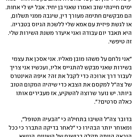
ימים חייגתי שוב ואמרו שאני בן יחיד. אבל יש לי אחות. 
הם מבקשים חתימה מעורך דין, שיגבה ממני תשלום, 
או לגשת פיזית עם אמא שלי ללשכת הגיוס בטבריה. 
היא תאבד יום עבודה ואני איעדר משנת השירות שלי. 
זה טיפשי.
"אני נלחם על משהו מובן מאליו. אני אסכן את עצמי 
בשירות שאני מבקש להתגייס אליו, ועכשיו אני צריך 
לעבור דרך ארוכה כדי לקבל את זה? איפה האינטרס 
של צה"ל למקסם את הצבא כדי שיהיה המקום הטוב 
ביותר. יש נוער שרוצה להשקיע, אז מעבירים אותו 
כאלה סרטים?".
בדובר צה"ל השיבו בתחילה כי "הבעיה תטופל", 
ומאוחר יותר הבהירו כי "לאחר בדיקה התברר כי ככל 
הנראה הייתה תקלה ברישום של השניים. הנושא 