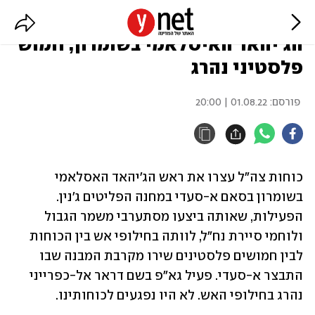
חילופי אש בג'נין: נלכד ראש
הג'יהאד האיסלאמי בשומרון, חמוש
פלסטיני נהרג
פורסם:
01.08.22 | 20:00
כוחות צה"ל עצרו את ראש הג'יהאד האסלאמי 
בשומרון בסאם א-סעדי במחנה הפליטים ג'נין. 
הפעילות, שאותה ביצעו מסתערבי משמר הגבול 
ולוחמי סיירת נח"ל, לוותה בחילופי אש בין הכוחות 
לבין חמושים פלסטינים שירו מקרבת המבנה שבו 
התבצר א-סעדי. פעיל גא"פ בשם דראר אל-כפרייני 
נהרג בחילופי האש. לא היו נפגעים לכוחותינו. 