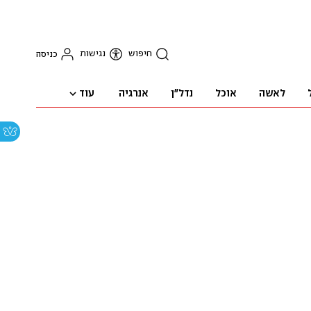
חיפוש
נגישות
כניסה
עוד
לאשה
אוכל
נדל"ן
אנרגיה