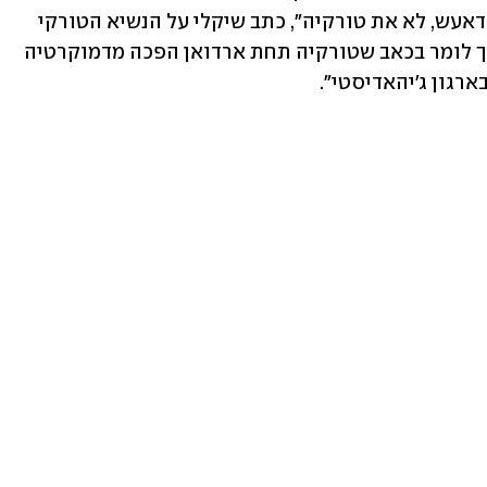
במהלך משחק. "ארדואן צריך להנהיג את דאעש, לא את טורקיה", כתב שיקלי על הנשיא הטורקי 
ברשת החברתית X (לשעבר טוויטר). "צריך לומר בכאב שטורקיה תחת ארדואן הפכה מדמוקרטיה 
רגון ג'יהאדיסטי".