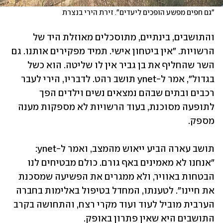
"גם חפים מפשע הופכים ליעדים". זירת הירי בנצרת 
והתושבים, בינתיים, מתוסכלים מאוזלת היד של 
הרשויות. "אין ביטחון אישי. תמיד מפקירים אותנו. גם 
השר שהחליף את בן גביר אין לו שליטה. הוא כשל 
בגדול", אמר ל-ynet תושב רהט. לדבריו, הירי לעבר 
רכבים ובתים שבהם נמצאים נשים וילדים הפך 
לתופעה מסוכנת, בעוד הרשויות לא מספקות מענה 
מספק.
תושב עארה הביע ייאוש מהמצב, ואמר ל-ynet: 
"אנחנו לא מאמינים באף גורם. כולם מבטיחים לנו 
הבטחות באוויר, ולא ממגרים את הפשיעה שמסכנת 
את חיינו". לטענתו, המחדל בטיפול באלימות בחברה 
הערבית מוביל לעוד ועוד מקרי רצח, והתחושה בקרב 
התושבים היא שאין פתרון באופק.