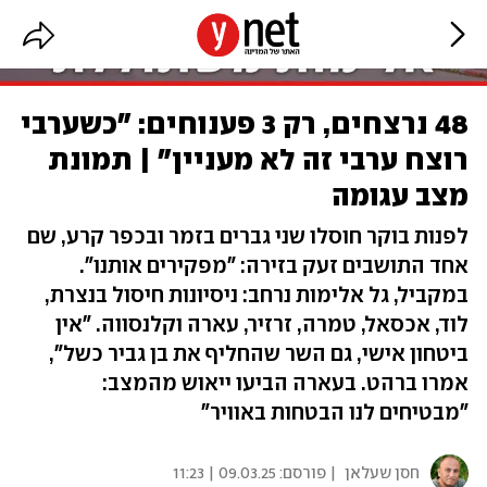
48 נרצחים, רק 3 פענוחים: "כשערבי
רוצח ערבי זה לא מעניין" | תמונת
מצב עגומה
לפנות בוקר חוסלו שני גברים בזמר ובכפר קרע, שם
אחד התושבים זעק בזירה: "מפקירים אותנו".
במקביל, גל אלימות נרחב: ניסיונות חיסול בנצרת,
לוד, אכסאל, טמרה, זרזיר, עארה וקלנסווה. "אין
ביטחון אישי, גם השר שהחליף את בן גביר כשל",
אמרו ברהט. בעארה הביעו ייאוש מהמצב:
"מבטיחים לנו הבטחות באוויר"
חסן שעלאן
| פורסם:
09.03.25 | 11:23