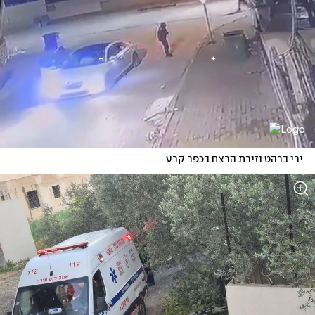
ירי ברהט וזירת הרצח בכפר קרע