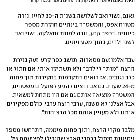
חאלד גאנם ואחמד זחאלקה, הנרצחים בזמר ובכפר קרע
גאנם, נשוי ואב לשלושה בשנות ה-30 לחייו, נורה 
מטווח אפס, והמשטרה בינתיים חוקרת מספר 
כיוונים. בכפר קרע, נורה למוות זחאלקה, נשוי ואב 
לשני ילדים, בתוך מטע זיתים.
עבד אלמונעם מסארוה, תושב כפר קרע, זעק בזירת 
הרצח: "מותר לי לדבר ולא תשתיקו אותי. אם חתול או 
כלב נגנבים, אז רואים התקדמות בחקירות תוך פחות 
מ-24 שעות. גם אם רוצים להגיע לפועלים משטחים, 
המשטרה מוציאה אותם גם אם היו מתחת למשאית. 
אבל אצלנו לא משנה, ערבי רוצח ערבי. כולם מפקירים 
אותנו ולא מעניין אותם מכל הרציחות".
מלבד מקרי הרצח, ותוך פחות מיממה, התרחשו מספר 
ניסיונות חיסול ברחבי הארץ שהובילו לפציעתם של 