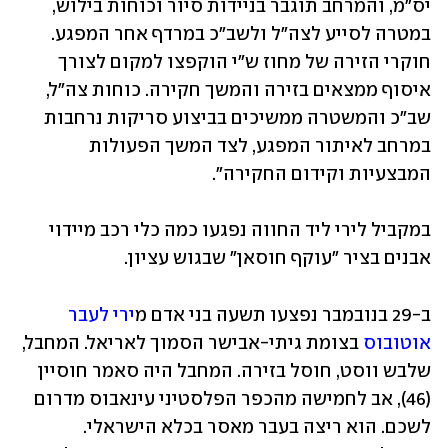
יס"מ, והמרחב תוגבר בניידות סיור וכוחות בילוש, 
במטרה לסייע לצה"ל ולשב"כ במרדף אחר המפגע. 
חוקרי הזירה של מחוז ש"י הוקפצו למקום לצורך 
איסוף ממצאים בזירה והמשך חקירה. כוחות צה"ל, 
שב"כ והמשטרה ממשיכים בביצוע סריקות נרחבות 
במרחב לאיתור המפגע, לצד המשך הפעולות 
המבצעיות וקידום החקירה".
במקביל לירי ליד החווה נפגעו כמה כלי רכב מיידוי 
אבנים בציר "עוקף חוסאן" שבגוש עציון.
ב-29 בנובמבר נפצעו תשעה בני אדם מ
ירי לעבר 
אוטובוס
 בצומת גיתי-אבישר הסמוך לאריאל. המחבל, 
שלבש ווסט, חוסל בזירה. המחבל היה סאמר חוסיין 
(46), אב לחמישה מהכפר הפלסטיני עינאבוס מדרום 
לשכם. הוא ריצה בעבר מאסר בכלא הישראלי. 