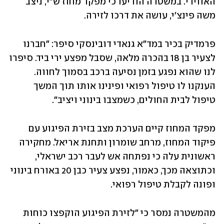
האווירי. במשטרה הודיעו כי מפקד מחוז ש"י, ניצב 
משה פינצ'י, עושה את דרכו לזירה.
פרמדיק בכיר במד"א גנאדי דובינסקי סיפר: "חברנו 
לצעיר בן 18 בהכרה מלאה, שסבל מפצע ירי ביד. סיפרו 
לנו שהוא נפגע בזמן נסיעה ברכב בסמוך לחווה. 
הענקנו לו טיפול רפואי ופינינו אותו תוך המשך 
טיפול לבית החולים, כשמצבו בינוני ויציב".
מפקד המחוז קיים הערכת מצב בזירת הפיגוע עם 
פיקוד המחוז, מרחב שומרון ותחנת אריאל. מחקירה 
ראשונית עלה כי נפתחה אש לעבר רכב ישראלי, 
וכתוצאה מכך, כאמור, נפצע צעיר כבן 20 באורח בינוני 
ופונה לקבלת טיפול רפואי.
מהמשטרה נמסר כי "לזירת הפיגוע הוקפצו כוחות 