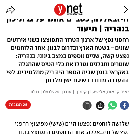
3 לוחמים נפצעו מרחפני נפץ של
חיזבאללה, כטב"ם אותר על גג תיכון
בנהריה | תיעוד
רחפני נפץ של ארגון הטרור התפוצצו בשני אירועים
שונים - בשטח הארץ ובדרום לבנון. אחד הלוחמים
נפצע קשה, שניים נוספים במצב בינוני. בנהריה:
שוטרים וחבלנים נטרלו את כלי הטיס שהתגלה
באקראי בזמן שבית הספר היה ריק מתלמידים. לפי
ההערכה מדובר בשיגור ישן מלבנון
יאיר קראוס
,
אלישע בן קימון
| עודכן:
08.05.26 | 10:11
25 תגובות
שלושה לוחמים נפצעו היום (שישי) מפיצוץ רחפני 
נפץ של חיזבאללה. אחד הרחפנים התפוצץ בתוך 