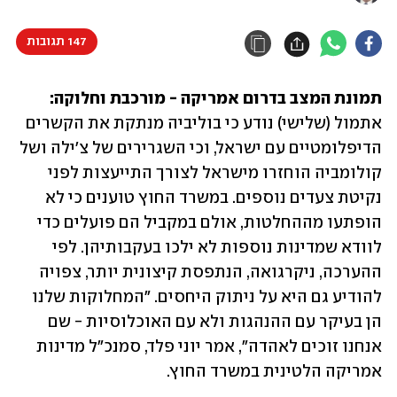
147 תגובות
תמונת המצב בדרום אמריקה - מורכבת וחלוקה: 
אתמול (שלישי) נודע כי בוליביה מנתקת את הקשרים 
הדיפלומטיים עם ישראל, וכי השגרירים של צ'ילה ושל 
קולומביה הוחזרו מישראל לצורך התייעצות לפני 
נקיטת צעדים נוספים. במשרד החוץ טוענים כי לא 
הופתעו מההחלטות, אולם במקביל הם פועלים כדי 
לוודא שמדינות נוספות לא ילכו בעקבותיהן. לפי 
ההערכה, ניקרגואה, הנתפסת קיצונית יותר, צפויה 
להודיע גם היא על ניתוק היחסים. "המחלוקות שלנו 
הן בעיקר עם ההנהגות ולא עם האוכלוסיות - שם 
אנחנו זוכים לאהדה", אמר יוני פלד, סמנכ"ל מדינות 
אמריקה הלטינית במשרד החוץ.