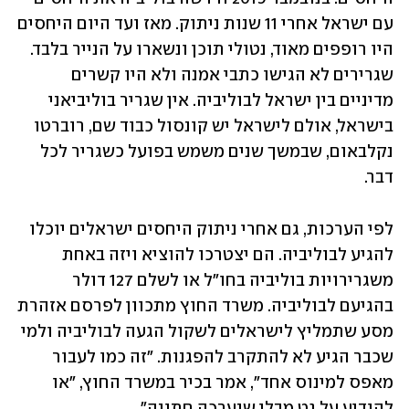
עם ישראל אחרי 11 שנות ניתוק. מאז ועד היום היחסים 
היו רופפים מאוד, נטולי תוכן ונשארו על הנייר בלבד. 
שגרירים לא הגישו כתבי אמנה ולא היו קשרים 
מדיניים בין ישראל לבוליביה. אין שגריר בוליביאני 
בישראל, אולם לישראל יש קונסול כבוד שם, רוברטו 
נקלבאום, שבמשך שנים משמש בפועל כשגריר לכל 
דבר.  
לפי הערכות, גם אחרי ניתוק היחסים ישראלים יוכלו 
להגיע לבוליביה. הם יצטרכו להוציא ויזה באחת 
משגרירויות בוליביה בחו"ל או לשלם 127 דולר 
בהגיעם לבוליביה. משרד החוץ מתכוון לפרסם אזהרת 
מסע שתמליץ לישראלים לשקול הגעה לבוליביה ולמי 
שכבר הגיע לא להתקרב להפגנות. "זה כמו לעבור 
מאפס למינוס אחד", אמר בכיר במשרד החוץ, "או 
להודיע על גט מבלי שנערכה חתונה".