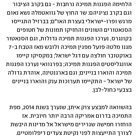
הלחימה הפגנות תמיכה נרחבות - גם בקרב הציבור 
וגם בקרב נציגיהם: שר החוץ של גוואטמלה נשא נאום 
מרגש ופרו-ישראלי בעצרת האו"ם; בברזיל התגייסו 
הסנאטורים השונים והחזיקו תמונות של חטופים 
בקונגרס, נערכו הפגנות תמיכה גדולות, וגם הסנאטור 
מגנו מלטה פועל מפגין תמיכה ולובש מאז הטבח ב-7 
באוקטובר חולצה עם דגל ישראל; במקסיקו קיימו 
אוונגליסטים הפגנות תמיכה; בפרגוואי נערכו הפגנות 
תמיכה והוארו בניינים; וגם בארגנטינה, אוהדת גדולה 
של ישראל - התקיימו תערוכות ענק והוארו בניינים 
בצבעי כחול-לבן.
בהשוואה למבצע צוק איתן, שנערך בשנת 2014, מפת 
התמיכה בדרום אמריקה הרבה יותר חיובית. אז 
הוחזרו חמישה שגרירים מישראל אל מדינות היבשת 
לצורך התייעצות לפני נקיטת צעדים דיפלומטיים.  