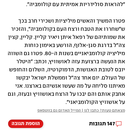
"להראות סולידריות אמיתית עם קולומביה". 
פטרו המשיך והאשים מיליציות ושכירי חרב בכך 
ש"שחררו את הטבח ורצח העם בקולומביה", והזכיר 
את שמותיהם של רפאל איתן ויאיר קליין. קליין, קצין 
צה"ל בדרגת סגן-אלוף, הורשע באימון כוחות 
מיליציה קולומביאניים בשנות ה-80. פטרו גם השווה 
את הנעשה ברצועת עזה לאושוויץ, וכתב: "היטלר 
יובס לטובת האנושות, הדמוקרטיה, השלום והחופש 
של העולם. יום אחד צה"ל וממשלת ישראל יבקשו 
מאיתנו סליחה על מה שעשו אנשיהם בארצנו. אני 
אחבק אותם והם יבכו על הרצח באושוויץ ובעזה, וגם 
על אושוויץ הקולומביאני".
מצאתם טעות? כתבו לנו | המייל האדום גם בווטסאפ
147
תגובות
הוספת תגובה