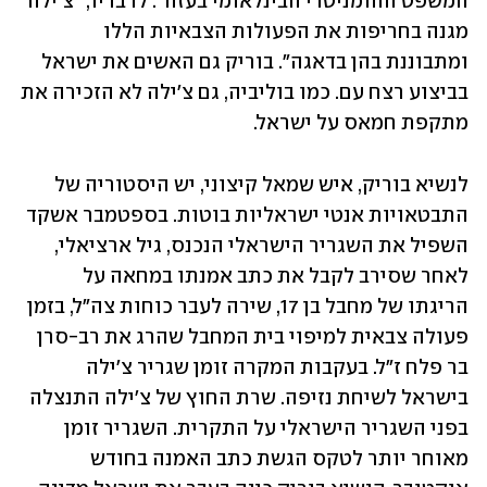
המשפט ההומניטרי הבינלאומי בעזה". לדבריו, "צ'ילה 
מגנה בחריפות את הפעולות הצבאיות הללו 
ומתבוננת בהן בדאגה". בוריק גם האשים את ישראל 
בביצוע רצח עם. כמו בוליביה, גם צ'ילה לא הזכירה את 
מתקפת חמאס על ישראל. 
לנשיא בוריק, איש שמאל קיצוני, יש היסטוריה של 
התבטאויות אנטי ישראליות בוטות. בספטמבר אשקד 
השפיל את השגריר הישראלי הנכנס, גיל ארציאלי, 
לאחר שסירב לקבל את כתב אמנתו במחאה על 
הריגתו של מחבל בן 17, שירה לעבר כוחות צה"ל, בזמן 
פעולה צבאית למיפוי בית המחבל שהרג את רב-סרן 
בר פלח ז"ל. בעקבות המקרה זומן שגריר צ'ילה 
בישראל לשיחת נזיפה. שרת החוץ של צ'ילה התנצלה 
בפני השגריר הישראלי על התקרית. השגריר זומן 
מאוחר יותר לטקס הגשת כתב האמנה בחודש 