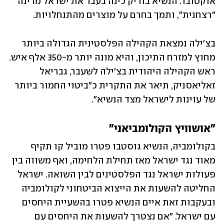
אוקטובר. הנשיא בוריק כינה בעבר את ישראל מדינה 
"רצחנית", ותמך בחרם על מוצרים מהתנחלויות. 
בצ'ילה נמצאת הקהילה הפלסטינית הגדולה ביותר 
מחוץ למזרח התיכון, והיא מונה יותר מ-350 אלף איש. 
ראש הקהילה היהודית בצ'ילה לשעבר, גבריאל 
זאליאסניק, תיאר את התקרית כ"ביטוי החמור ביותר 
של עוינות לישראל מצד הנשיא".
"אושוויץ הקולומביאני"
בקולומביה, הנשיא גוסטבו פטרו מוביל קו תקיף 
מאוד נגד ישראל מאז תחילת הלחימה, ואף משווה בין 
פעולות ישראל נגד הפלסטינים לבין השואה. ישראל 
החליטה להשעות את הייצוא הביטחוני לקולומביה 
ובעקבות זאת איים הנשיא פטרו בהשעיית היחסים 
עם ישראל. "אם נצטרך להשעות את היחסים עם 