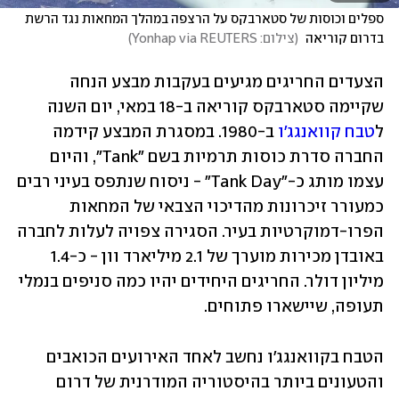
ספלים וכוסות של סטארבקס על הרצפה במהלך המחאות נגד הרשת 
בדרום קוריאה 
(
צילום: Yonhap via REUTERS
)
הצעדים החריגים מגיעים בעקבות מבצע הנחה 
שקיימה סטארבקס קוריאה ב-18 במאי, יום השנה 
ל
טבח קוואנגג'ו
 ב-1980. במסגרת המבצע קידמה 
החברה סדרת כוסות תרמיות בשם "Tank", והיום 
עצמו מותג כ-"Tank Day" - ניסוח שנתפס בעיני רבים 
כמעורר זיכרונות מהדיכוי הצבאי של המחאות 
הפרו-דמוקרטיות בעיר. הסגירה צפויה לעלות לחברה 
באובדן מכירות מוערך של 2.1 מיליארד וון - כ-1.4 
מיליון דולר. החריגים היחידים יהיו כמה סניפים בנמלי 
תעופה, שיישארו פתוחים.
הטבח בקוואנגג'ו נחשב לאחד האירועים הכואבים 
והטעונים ביותר בהיסטוריה המודרנית של דרום 