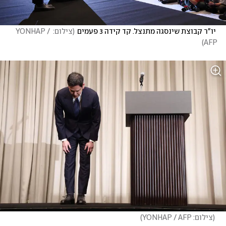
 יו"ר קבוצת שינסגה מתנצל. קד קידה 3 פעמים
(
צילום: YONHAP / 
)
AFP
(
צילום: YONHAP / AFP
)