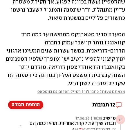
שהקמפיין נעשה בכוונה לפגוע, אך חקירת משטרה 
עדיין מתנהלת. יו"ר שינסגה והמנכ"ל לשעבר נרשמו 
כחשודים פליליים במשטרת סיאול.
הסערה סביב סטארבקס ממחישה עד כמה מרד 
קוואנגג'ו נותר קו שבר עמוק בחברה 
הדרום-קוריאנית. במשך עשרות שנים המשיכו ארגוני 
ימין קיצוני להפיץ נרטיב ישן ומופרך שלפיו המפגינים 
בקוואנגג'ו היו אוהדי צפון קוריאה. מוקדם יותר 
השנה קבע בית המשפט העליון במדינה כי הטענה הזו 
שקרית ומהווה לשון הרע.
מצאתם טעות? כתבו לנו | המייל האדום גם בווטסאפ
12
תגובות
הוספת תגובה
מרשים
18:39 | 17.06.26
מ
חברה שיודעת לקחת אחריות. תראו כמה הם
מפיקים לקחים ורק מקמפיין שיווקי. אצלנו עוד לא
להצטרף לדיון
71
4