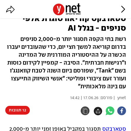
שיעור בהיסטוריה במקום קפה:
סטארבקס קוריאה סוגרת אלפי
סניפים - בגלל AI
רשת בתי הקפה תסגור יותר מ-2,000 סניפים
בדרום קוריאה למשך חצי יום, כדי שהעובדים יעברו
הכשרה על ההיסטוריה המודרנית של המדינה
ו"רגישות חברתית". הסיבה - קמפיין לקידום כוסות
בשם "Tank", שפורסם ביום השנה לטבח קוואנגג'ו
ועורר זעם ציבורי ופוליטי: "אנשי השיווק התייעצו
עם בינה מלאכותית"
ynet
| פורסם:
17.06.26 | 14:42
12 תגובות
סטארבקס
 תסגור במקביל באופן זמני יותר מ-2,000 