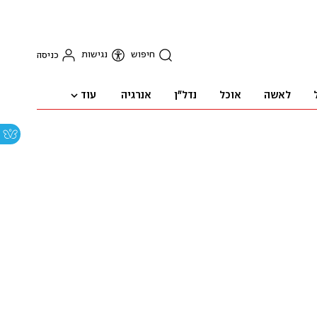
חיפוש
נגישות
כניסה
עוד
לאשה
אוכל
נדל"ן
אנרגיה