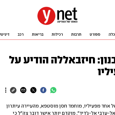
כלה
ספורט
תרבות
רכילות
בריאות
רכב
דיגיטל
ון: חיזבאללה הודיע על
ליו
ארגון הטרור חיזבאללה הודיע על מותו של אחד מפעיליו, מוחמד חסן מוסטפא, מהעיירה עיתרון 
שבדרום לבנון. כך דווח בעיתון הקטארי "אל-ערבי אל-ג'דיד". מוקדם יותר אישר דובר צה"ל כי 