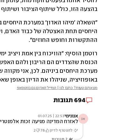
בהצעה הזו, כולל שיתוף הציבור ושיתוף כ
ההתקשרות וחופש החוזים".  
באופוזיציה, שניהלו את הדיון באופן שא
מצאתם טעות? כתבו לנו | המייל האדום גם בווטסאפ
694
תגובות
אנונימי
22:53 | 01.07.25
אנ
לאזרח המדינה מגיעה זכות אלמנטרית 
להצטרף לדיון
78
2
2
תגובות