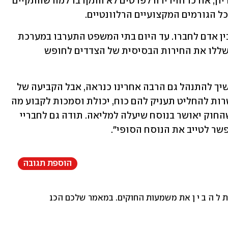
להסיר אותה בפעמים הקודמות, עומק הדיון, אורכו והירידה לפרטים לא התקרבו למה שהתקיים 
ל הגורמים המקצועיים הרלוונטיים. 
"השאלה 'מיהו האדון' במערכת היחסים בין אדם לחברו. עד היום בתי המשפט התערבו במערכת 
היחסים תחת האצטלה של כבוד האדם, ושללו את החירות הבסיסית של הצדדים לחופש 
רוטמן הוסיף: "הוויכוח בין אמת ויציב ימשיך להתנהל גם הרבה אחרינו כנראה, אבל הקביעה של 
הכנסת שהצדדים הם הריבון ולהם האפשרות להחליט תעניק להם כוח, יכולת וסמכות לקבוע מה 
מערכת היחסים ביניהם. לכן, אני מקווה שהחוק יאושר בנוסח שיעלה למליאה. תודה גם לחבריי 
פשר לטייב את הנוסח הסופי".
הוספת תגובה
ל ה ב י ן את משמעות החוקים. במאמר שלכם הכברתם במילים ו...א