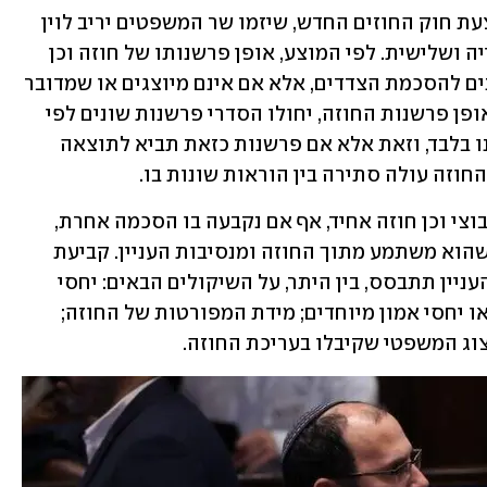
היום, כאמור, אישרה ועדת החוקה את הצעת חוק החוזים החדש, שיזמו שר המשפטים יריב לוין 
ויו"ר הוועדה שמחה רוטמן, לקריאות שנייה ושלישית. לפי המוצע, אופן פרשנותו של חוזה וכן 
הראיות שיהיו קבילות לפירושו יהיו נתונים להסכמת הצדדים, אלא אם אינם מיוצגים או שמדובר 
בחוזה אחיד. אם לא הסכימו הצדדים על אופן פרשנות החוזה, יחולו הסדרי פרשנות שונים לפי 
סוג החוזה: חוזה עסקי יפורש על פי לשונו בלבד, וזאת אלא אם פרשנות כזאת תביא לתוצאה 
וזה עולה סתירה בין הוראות שונות בו.
חוזה שאינו עסקי, חוזה עבודה, הסכם קיבוצי וכן חוזה אחיד, אף אם נקבעה בו הסכמה אחרת, 
יפורש לפי אומד דעתם של הצדדים, כפי שהוא משתמע מתוך החוזה ומנסיבות העניין. קביעת 
משקלם היחסי של לשון החוזה ונסיבות העניין תתבסס, בין היתר, על השיקולים הבאים: יחסי 
הצדדים, ובכלל זה קיומם של פערי מידע או יחסי אמון מיוחדים; מידת המפורטות של החוזה; 
צוג המשפטי שקיבלו בעריכת החוזה.