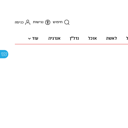
חיפוש
נגישות
כניסה
עוד
ל
לאשה
אוכל
נדל"ן
אנרגיה