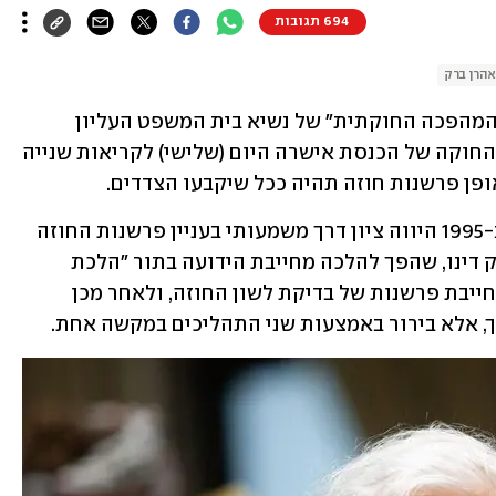
694 תגובות
אהרן ברק
אחד מפסקי הדין שסימנו יותר מכל את "המהפכה החוקתית" של נשיא בית המשפט העליון 
בדימוס אהרון ברק - בדרך לביטול. ועדת החוקה של הכנסת אישרה היום (שלישי) לקריאות שנייה 
פן פרשנות חוזה תהיה ככל שיקבעו הצדדים. 
 פסק דין של בית המשפט העליון שניתן ב-1995 היווה ציון דרך משמעותי בעניין פרשנות החוזה 
במשפט הישראלי. השופט ברק קבע בפסק דינו, שהפך להלכה מחייבת הידועה בתור "הלכת 
אפרופים", כי הוראת חוק החוזים אינה מחייבת פרשנות של בדיקת לשון החוזה, ולאחר מכן 
, אלא בירור באמצעות שני התהליכים במקשה אחת. 