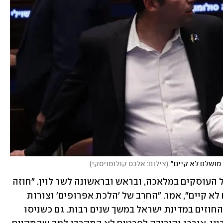
 מושלם לא קיים"
(
צילום: אלכס קולומויסקי
)
יו"ר הוועדה רוטמן הודה בסיום הדיון לכל העוסקים במלאכה, ובראש ובראשונה לשר לוין. "חוזה 
מושלם לא קיים וכנראה שגם חוק מושלם לא קיים", אמר. "החרב של 'הלכת אפרופים' וצורות 
הביטוי השונות שלה התנוססה מעל דיני החוזים במדינת ישראל במשך שנים רבות. גם כשניסו 