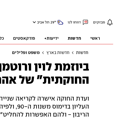
מבזקים
דווחו לנו
°
29
תל אביב
ראשי
חדשות
ידיעות+
פודקאסטים
כל
חדשות
חדשות בארץ
משפט ופלילים
ביוזמת לוין ורוטמ
החוקתית" של אהרן
ועדת החוקה אישרה לקריאה שנייה
העליון בדי
הריבון - ולהם האפשרות להחליט״, א