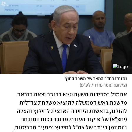
נתניהו בחדר המצב של משרד החוץ
(
צילום:  עומר מירון/ לע"מ
)
אתמול בסביבות השעה 6:30 בבוקר יצאה הוראה 
מלשכת ראש הממשלה להוציא משלחת צה"לית 
להולנד, בראשות היחידה הארצית לחילוץ והצלה 
(יחצ"א) של פיקוד העורף. מדובר בכוח המובחר 
והמיומן ביותר של צה"ל לחילוץ נפגעים מהריסות, 