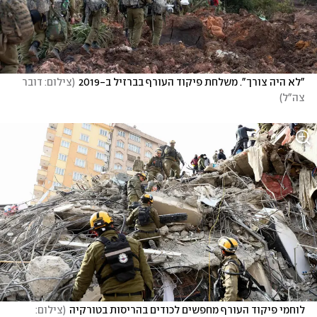
"לא היה צורך". משלחת פיקוד העורף בברזיל ב-2019
(
צילום: דובר 
צה"ל
)
לוחמי פיקוד העורף מחפשים לכודים בהריסות בטורקיה
(
צילום: 