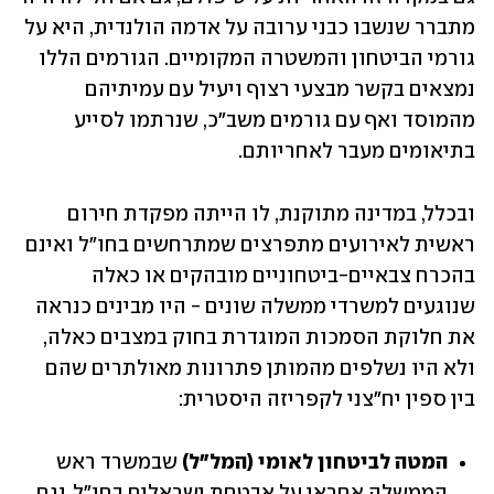
מתברר שנשבו כבני ערובה על אדמה הולנדית, היא על 
גורמי הביטחון והמשטרה המקומיים. הגורמים הללו 
נמצאים בקשר מבצעי רצוף ויעיל עם עמיתיהם 
מהמוסד ואף עם גורמים משב"כ, שנרתמו לסייע 
בתיאומים מעבר לאחריותם.
ובכלל, במדינה מתוקנת, לו הייתה מפקדת חירום 
ראשית לאירועים מתפרצים שמתרחשים בחו"ל ואינם 
בהכרח צבאיים-ביטחוניים מובהקים או כאלה 
שנוגעים למשרדי ממשלה שונים - היו מבינים כנראה 
את חלוקת הסמכות המוגדרת בחוק במצבים כאלה, 
ולא היו נשלפים מהמותן פתרונות מאולתרים שהם 
בין ספין יח"צני לקפריזה היסטרית:
המטה לביטחון לאומי (המל"ל) 
שבמשרד ראש 
הממשלה אחראי על אבטחת ישראלים בחו"ל, וגם 