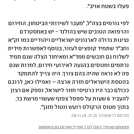
פעלו בשטח אויב".
לפי גורמים בצה"ל, "מעבר לשירותי הביטחון, החירום 
והרפואה הטובים שיש בהולנד - יש באמסטרדם 
נציגות גדולה לארגונים ישראליים ויהודיים כמו זק"א 
וחב"ד שתמיד קופצים לעזור, בנוסף לאפשרות מידית 
לשלוח גם חובשים ממד"א ומאיחוד הצלה שגם תמיד 
נרתמים ומנוסים בהגעה לאירועי חירום, למרות שגם 
פה לא נראה שהיה בהם צורך. היה צריך להתמקד 
בהטסת הישראלים חזרה ארצה – ואפילו כאן, לרובם 
ככולם כבר היו כרטיסי חזור לישראל, וספק אם רצון 
להעביר 6 שעות על ספסל צפוף שעשוי מרשת בד, 
בתוך מטוס הרקולס רועש ונטול מזגן".
פורסם לראשונה: 21:25, 08.11.24
מצאתם טעות? כתבו לנו | המייל האדום גם בווטסאפ