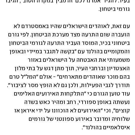
בעיר. להגיד 'אמרנו לכם' זה מביך במקרה הטוב", הגיבו 
גורמי ביטחון.
עם זאת, לאוהדים הישראלים שהיו באמסטרדם לא 
הועברה שום התרעה מצד מערכת הביטחון. לפי גורם 
ביטחוני בכיר, המוסד העביר התרעה לגורמי הביטחון 
והמקומיים בהולנד עם "בקשה לתגבר במיידי ובאופן 
משמעותי את האבטחה על הישראלים באזור 
האצטדיון וברחבי העיר, תוך מתן דגש על בתי מלון 
בהם מוכר שאוהדים מתארחים" - אולם "המל"ל טרם 
תודרך לגבי הפעילות, ולכן גם לא הופץ מסר לציבור". 
עוד טוען הגורם כי "התלקחות האירועים האלימים 
נעשתה באופן ספורדי, רחב ומהיר כאש בשדה 
קוצים", וכי "האירועים לא הוכוונו על ידי איראן או 
שלוחיה ומדובר באירוע ספונטני של גורמים 
איסלאמיים בהולנד".