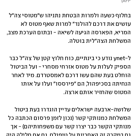
)
AFP
בחלוף כשעה ולמרות הבטחת נתניהו ש"מטוסי צה"ל 
עושים את דרכם להולנד" למרות שאף מטוס לא 
המריא, הפארסה הגיעה לשיאה - ובתום הערכת מצב, 
המשלחת הצה"לית בוטלה.
ל-ynet נודע כי בינתיים, כוח חלוץ קטן של צה"ל כבר 
הספיק לעלות על מטוס אזרחי מסחרי - ועל הביטול 
הוחלט בעת שהם עשו דרכם לאמסטרדם. מיד לאחר 
הנחיתה בסכיפהול, הם "פירססו" ועלו על אותו 
המטוס שהחזיר אותם ארצה.
שלושה-ארבעה ישראלים עדיין הוגדרו בעת ביטול 
המשלחת כמנותקי קשר (נכון לזמן פרסום הכתבה כל 
מנותקי הקשר כבר יצרו קשר עם משפחותיהם) - אך 
גם במקרה זה האחריות על טיפולם, גם אם חלילה היה 