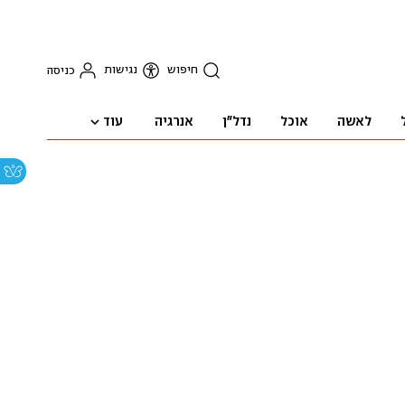
חיפוש
נגישות
כניסה
עוד
לאשה
אוכל
נדל"ן
אנרגיה