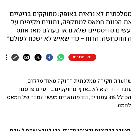
ממלכתית לא נראית באופק: מחוקקים בריטיים
ודים, הכולל את הכנות חמאס למתקפה, נתונים מקיפים על
שים סדיסטיים שלא נראו בעולם מאז אונס
691 תגובות
כמעט שנה וחצי אחרי פרוץ המלחמה, וכשוועדת חקירה ממלכתית רחוקה מאוד מלקום, 
התפרסם הדוח המקיף ביותר על 7 באוקטובר - ודווקא לא בארץ. מחוקקים בריטיים פרסמו 
שלשום (שלישי) דוח חדש ונרחב במיוחד, הכולל 315 עמודים, ובו מתוארים מעשי הטבח של חמאס 
לחמה. 
"מטרת הדוח היא לתאר את אירועי 7 באוקטובר בבהירות ובאופן מדויק, כדי לוודא שהם לעולם 