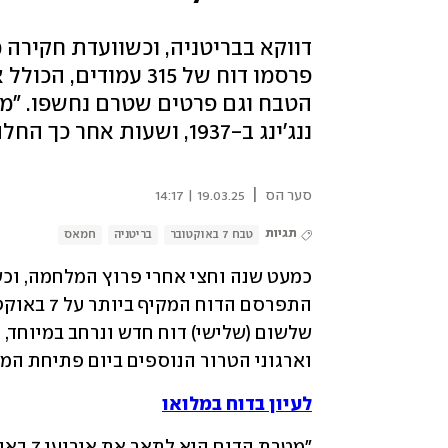
דווקא בבריטניה, וכשוועדת חקירה 
פרסמו דוח של 315 עמ
הטבח וגם פרטים שטרם נחשפו. "מע
ננג'ינג ב-1937, ושעות אחר כך החלה ההכחשה. הדוח - כדי שאיש לא ישכח לעולם"
|
סער הס
19.03.25 | 14:17
תגיות
טבח 7 באוקטובר
בריטניה
חמאס
וארגוני הטרור הנוספים ביום פתיחת המ
לעיון בדוח במלואו