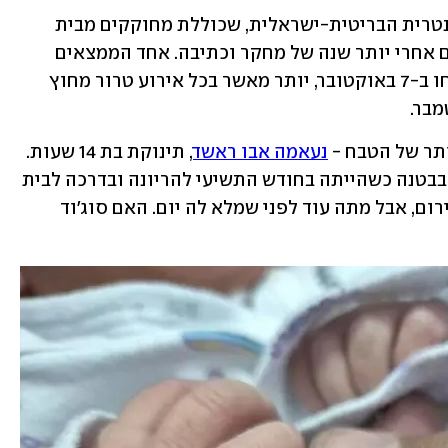
דוח רוברטס הוכן על ידי האגודה הפרלמנטרית הבריטית-ישראלית, שכוללת מחוקקים מבית 
הנבחרים הבריטי ומבית הלורדים, ופורסם אחרי יותר שנה של מחקר וכתיבה. אחד הממצאים 
שהם גילו הוא ש-18 אזרחים בריטים נרצחו ב-7 באוקטובר, יותר מאשר בכל אירוע טרור מחוץ 
תר של הטבח - 
נעאמה אבו ראשד
, תינוקת בת 14 שעות. 
אמה סוג'וד, תושבת אבו קרינאת, נפצעה בבטנה כשהייתה בחודש התשיעי להריונה ובדרכה לבית 
החולים סורוקה. נעאמה יולדה בניתוח חירום, אבל מתה עוד לפני שמלא לה יום. האם סוג'וד 