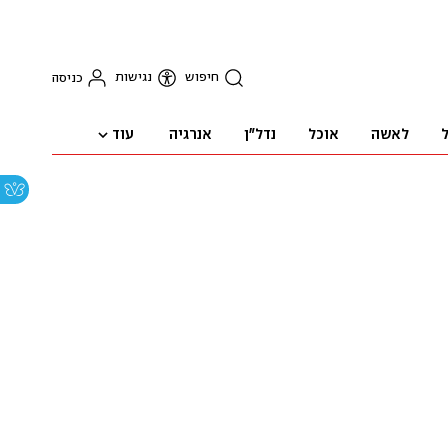
חיפוש
נגישות
כניסה
עוד
ל
לאשה
אוכל
נדל"ן
אנרגיה