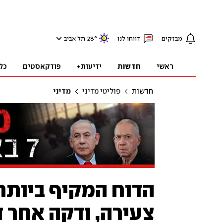
מבזקים
דווחו לנו
°
28
תל אביב
ראשי
חדשות
ידיעות+
פודקאסטים
כל
חדשות
פוליטי מדיני
מדיני
צעירה, ודקה אחר 