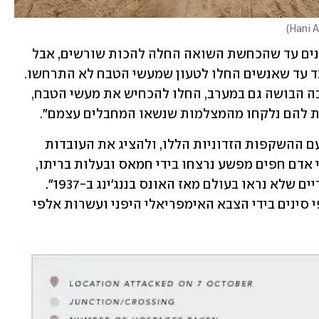
)
בהקדמה לדוח הוא כתב כך: "לקח כמה שנים עד שהכחשת השואה החלה להכות שורשים, אבל 
ב-7 באוקטובר 2023 לקח כמה שעות בלבד עד שאנשים החלו לטעון שמעשי הטבח לא התרחשו. 
חמאס ובעלי בריתו, במזרח התיכון ולמרבה הבושה גם במערב, החלו להכחיש את מעשי הטבח, 
ות להם נלקחו מהמצלמות שנשאו המחבלים עצמם". 
הוא כתב כי "מטרת הדוח היא להתמודד עם ההשקפות הזדוניות הללו, ולהציג את העובדות 
שאינן ניתנות למחלוקת - כמעט 1,200 בני אדם חפים מפשע נרצחו בידי חמאס ובעלות בריתו, 
לעתים קרובות במעשים סדיסטיים וברבריים שלא נראו בעולם מאז האונס בננג'ינג ב-1937". 
בטבח זה, שאותו הזכיר, נרצחו מאות אלפי סינים בידי הצבא האימפריאלי היפני ועשרות אלפי 