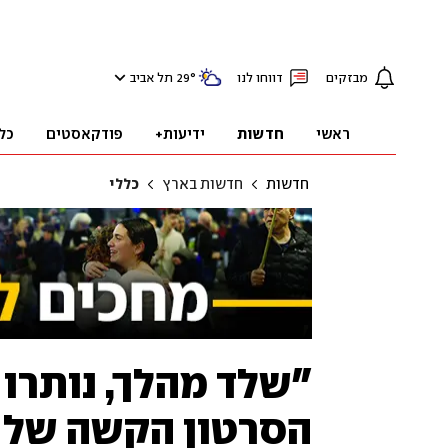
מבזקים
דווחו לנו
°
29
תל אביב
ראשי
חדשות
ידיעות+
פודקאסטים
כל
חדשות
חדשות בארץ
כללי
"שלד מהלך, נותרו 
הסרטון הקשה של א