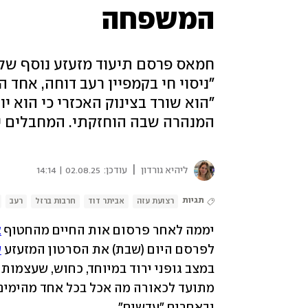
המשפחה
"ניסוי חי בקמפיין רעב דוחה, אחד 
"הוא שורד בצינוק האכזרי כי הוא י
המנהרה שבה הוחזקתי. המחבלים ישב
|
ליהיא גורדון
עודכן:
02.08.25 | 14:14
תגיות
רצועת עזה
אביתר דוד
חרבות ברזל
רעב
יממה לאחר פרסום אות החיים מהחטוף 
א
לפרסם היום (שבת) את הסרטון המזעזע 
ש
ובאחרים "עדשים". 