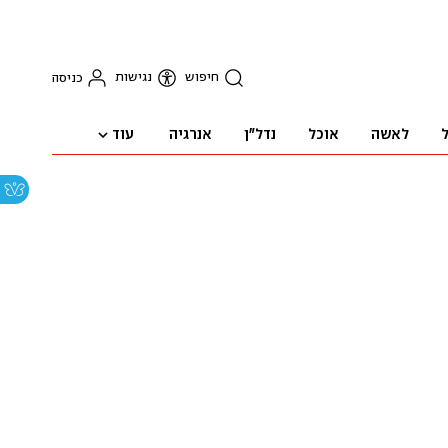
חיפוש
נגישות
כניסה
עוד
ל
לאשה
אוכל
נדל"ן
אנרגיה