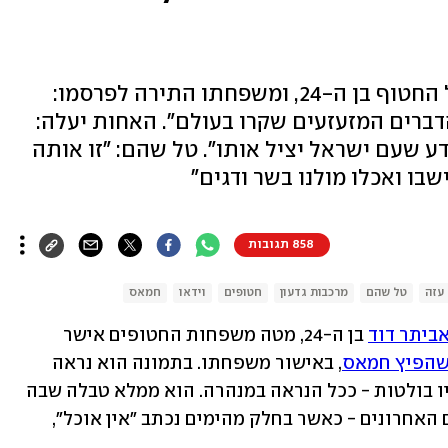
חמאס פרסם תיעוד מזעזע נוסף של החטוף בן ה-24, ומשפחתו התירה לפרסמו:
הדברים המזעזעים שקרו בעולם". האחות יעלה:
ודע שעם ישראל יציל אותו". טל שהם: "זו אותה
ו ואכלו מולנו בשר ודגים"
858 תגובות
עזה
טל שהם
מרכבות גדעון
חטופים
וידאו
חמאס
ביתר דוד
 בן ה-24, מטה משפחות החטופים אישר 
הפיץ חמאס
, באישור משפחתו. בתמונה הוא נראה 
במצב גופני ירוד במיוחד, כחוש, שעצמותיו בולטות - ככל הנראה במנהרה. הוא ממלא טבלה שבה 
מתועד לכאורה מה אכל בכל אחד מהימים האחרונים - כאשר בחלק מהימים נכתב "אין אוכל", 