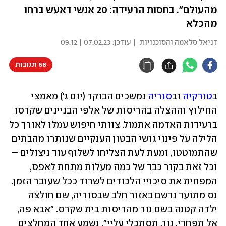
מהעולם". בחסות הרעידה: 20 אנשי דאעש ברחו
מהכלא
דניאל סלאמה והסוכנויות
| עודכן:
07.02.23 | 09:12
68 תגובות
ב
טורקיה
 וב
סוריה
 נמשכים הבוקר (יום ג') מאמצי 
החילוץ וההצלה בהריסות של אלפי הבניינים שקרסו 
ברעידות האדמה אתמול. צוותי חיפוש עמלו לאורך כל 
הלילה על פינוי גושי הבטון הענקיים שנותרו מהבתים 
שהתמוטטו, ומעת לעת הצליחו לשלוף עוד ניצולים – 
וכל זאת בקור כבד של כמה מעלות מתחת לאפס, 
המפחית את סיכויי הלכודים לשרוד ככל שעובר הזמן. 
נס מתועד נרשם באזור חלב שבסוריה, שם חולצה 
ילדה קטנה בשם נור מהריסות בית שקרס. "אבא פה, 
אל תפחדי, נור, תסתכלי עליי", נשמע אחד המחלצים 