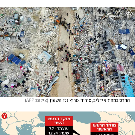
ההרס במחוז אידליב, סוריה. מרוץ נגד השעון
(
צילום: AFP
)