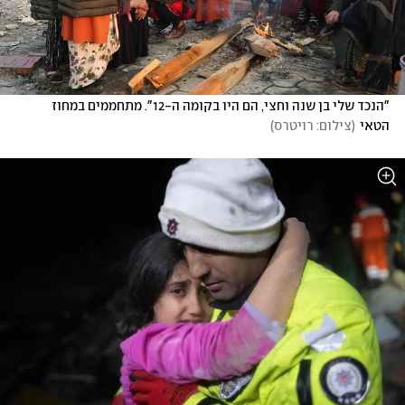
"הנכד שלי בן שנה וחצי, הם היו בקומה ה-12". מתחממים במחוז 
הטאי
(
צילום: רויטרס
)