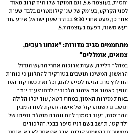
יחסית, בעוצמה 5.6, וגם המוקד שלו היה קרוב מאוד 
לפני הקרקע, בעומק של שני קילומטרים בלבד. שעות 
אחר כך, מעט אחרי 9:30 בבוקר שעון ישראל, אירע עוד 
רעש משנה, הפעם בעוצמה 5.7.
מתחממים סביב מדורות: "אנחנו רעבים, 
צמאים, אומללים"
במהלך הלילה, שעות ארוכות אחרי הרעש הגדול 
הראשון, המשיכו תושבים בטורקיה להתלונן כי כוחות 
החילוץ טרם הגיעו לסייע להם, וכל זאת כשהקור העז 
הופך כאמור את איתור הלכודים לדחוף עוד יותר. 
באחת מזירות האסון, במחוז הטאי, עוד יכלו הלילה 
תושבים לשמוע קול של אישה זועקת לעזרה מבין 
ההריסות, בעוד בסמוך להם נותרה מוטלת גופתו של 
ילד קטן. תושב בשם דניז סיפר בבכי: "הלכודים 
ממשיכים להשמיע קולות, אבל אף אחד לא בא. אנחנו 