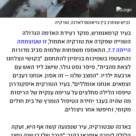
 כביש שנחרב בין גזיאנטפ לאדנה, טורקיה
בעיר קרמאנמרש, מוקד רעידת האדמה הגדולה 
השנייה שפקדה את טורקיה אתמול, 
זו שעוצמתה 
הייתה 7.7
, התאספו משפחות שלמות סביב מדורות 
והתעטפו בשמיכות בניסיון להתחמם. "בקושי הצלחנו 
לצאת מהבית", סיפר נסט גולר, שישב ליד האש עם 
ארבעת ילדיו. "המצב שלנו – זה אסון. אנחנו רעבים 
וצמאים. אנחנו אומללים". בעיר הטורקית איסקנדרון 
טיפסו הלילה מחלצים על ערימה ענקית של הריסות 
מה שהיה בעבר יחידת הטיפול הנמרץ של בית חולים 
מקומי, וחיפשו אחר ניצולים. 
באדנה שבטורקיה, עיר שנפגעה קשה אף היא, זעקה 
הלילה לעזרה אימראן בהור: "הנכד שלי בן שנה וחצי. 