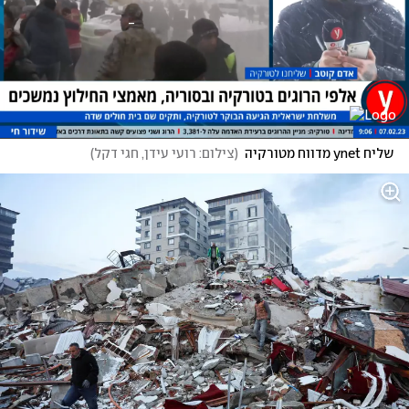
שליח ynet מדווח מטורקיה
(
צילום: רועי עידן, חגי דקל
)