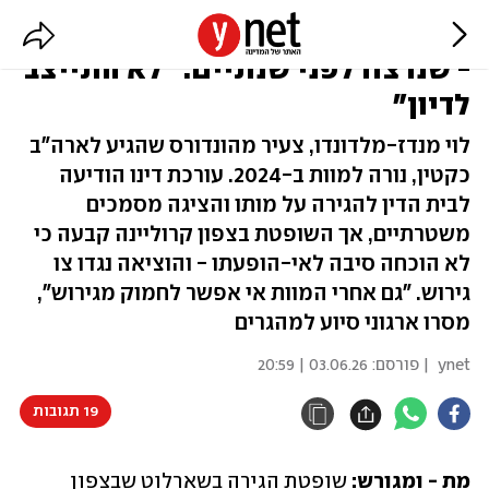
שופטת בארה"ב הורתה לגרש מהגר
- שנרצח לפני שנתיים: "לא התייצב
לדיון"
לוי מנדז-מלדונדו, צעיר מהונדורס שהגיע לארה"ב
כקטין, נורה למוות ב-2024. עורכת דינו הודיעה
לבית הדין להגירה על מותו והציגה מסמכים
משטרתיים, אך השופטת בצפון קרוליינה קבעה כי
לא הוכחה סיבה לאי-הופעתו - והוציאה נגדו צו
גירוש. "גם אחרי המוות אי אפשר לחמוק מגירוש",
מסרו ארגוני סיוע למהגרים
ynet
| פורסם:
03.06.26 | 20:59
19 תגובות
מת - ומגורש:
 שופטת הגירה בשארלוט שבצפון 