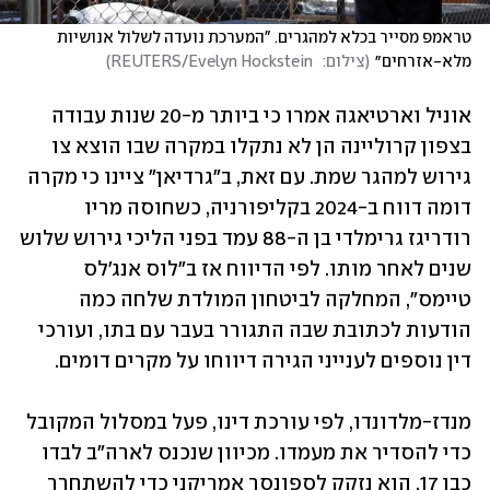
טראמפ מסייר בכלא למהגרים. "המערכת נועדה לשלול אנושיות 
מלא-אזרחים״
(
צילום:   REUTERS/Evelyn Hockstein
)
אוניל וארטיאגה אמרו כי ביותר מ-20 שנות עבודה 
בצפון קרוליינה הן לא נתקלו במקרה שבו הוצא צו 
גירוש למהגר שמת. עם זאת, ב"גרדיאן" ציינו כי מקרה 
דומה דווח ב-2024 בקליפורניה, כשחוסה מריו 
רודריגז גרימלדי בן ה-88 עמד בפני הליכי גירוש שלוש 
שנים לאחר מותו. לפי הדיווח אז ב"לוס אנג'לס 
טיימס", המחלקה לביטחון המולדת שלחה כמה 
הודעות לכתובת שבה התגורר בעבר עם בתו, ועורכי 
דין נוספים לענייני הגירה דיווחו על מקרים דומים.
מנדז-מלדונדו, לפי עורכת דינו, פעל במסלול המקובל 
כדי להסדיר את מעמדו. מכיוון שנכנס לארה"ב לבדו 
כבן 17, הוא נזקק לספונסר אמריקני כדי להשתחרר 