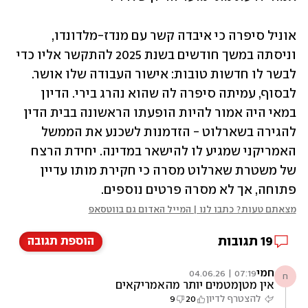
אוניל סיפרה כי איבדה קשר עם מנדז-מלדונדו, 
וניסתה במשך חודשים בשנת 2025 להתקשר אליו כדי 
לבשר לו חדשות טובות: אישור העבודה שלו אושר. 
לבסוף, עמיתה סיפרה לה שהוא נהרג בירי. הדיון 
במאי היה אמור להיות הופעתו הראשונה בבית הדין 
להגירה בשארלוט - הזדמנות לשכנע את הממשל 
האמריקני שמגיע לו להישאר במדינה. יחידת הרצח 
של משטרת שארלוט מסרה כי חקירת מותו עדיין 
פתוחה, אך לא מסרה פרטים נוספים.
מצאתם טעות? כתבו לנו | המייל האדום גם בווטסאפ
19
תגובות
הוספת תגובה
חמי
07:19 | 04.06.26
ח
אין מטןמטמים יותר מהאמריקאים
להצטרף לדיון
20
9