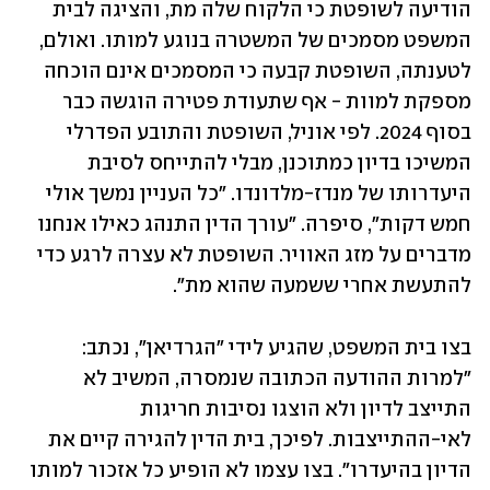
הודיעה לשופטת כי הלקוח שלה מת, והציגה לבית 
המשפט מסמכים של המשטרה בנוגע למותו. ואולם, 
לטענתה, השופטת קבעה כי המסמכים אינם הוכחה 
מספקת למוות - אף שתעודת פטירה הוגשה כבר 
בסוף 2024. לפי אוניל, השופטת והתובע הפדרלי 
המשיכו בדיון כמתוכנן, מבלי להתייחס לסיבת 
היעדרותו של מנדז-מלדונדו. "כל העניין נמשך אולי 
חמש דקות", סיפרה. "עורך הדין התנהג כאילו אנחנו 
מדברים על מזג האוויר. השופטת לא עצרה לרגע כדי 
להתעשת אחרי ששמעה שהוא מת". 
בצו בית המשפט, שהגיע לידי "הגרדיאן", נכתב: 
"למרות ההודעה הכתובה שנמסרה, המשיב לא 
התייצב לדיון ולא הוצגו נסיבות חריגות 
לאי-ההתייצבות. לפיכך, בית הדין להגירה קיים את 
הדיון בהיעדרו". בצו עצמו לא הופיע כל אזכור למותו 