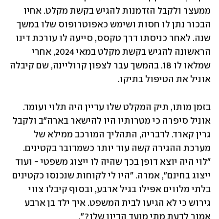
ממעצר ולקבל הזדמנות להגיש בקשת מקלט. אחיו 
הבכור נתן לו חסות ושימש כאפוטרופוס שלו במשך 
שנה. לאחר כניסתו דרך טקסס, סייעה לו עורכת דינו 
הראשונה להגיש בקשת מקלט במאי 2024, אחרי 
שמלאו לו 18. בהמשך עבר לצפון קרוליינה, שם קיבלה 
אוניל את הטיפול בתיקו.
בזמן מותו, תיק המקלט שלו עדיין היה תלוי ועומד. 
אוניל סיפרה כי מטרותיו היו להישאר בארה"ב ולקבל 
גרין קארד. לדבריה, התהליך המורכב ממילא של 
מערכת ההגירה קשה עוד יותר כשמדובר בקטינים. 
"לוי היה יוצא דופן בכך שהיה לו ייצוג משפטי - ועוד 
ייצוג בחינם", אמרה. "היו לי לקוחות שנכנסו כקטינים 
בלתי מלווים אפילו בגיל ארבע, ובסוף קיבלו צווי 
גירוש כי לא הגיעו לבית המשפט. איך ילד בן ארבע 
אמור לדעת מתי מועד הדיון שלו?".