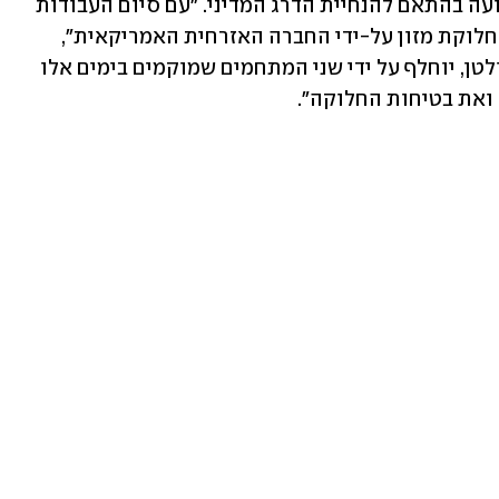
מהמאמצים להכנסת סיוע הומניטרי לרצועה בהתאם להנחיית הדרג המדיני. "עם סיום העבודות 
של צה״ל, יופעלו בסך הכל חמישה מרכזי חלוקת מזון על-ידי החברה האזרחית האמריקאית", 
נמסר. "מתחם החלוקה בשכונת תל אל סולטן, יוחלף על ידי שני המתחמים שמוקמים בימים אלו 
ואת בטיחות החלוקה".