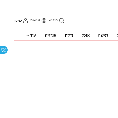
חיפוש
נגישות
כניסה
עוד
לאשה
אוכל
נדל"ן
אנרגיה