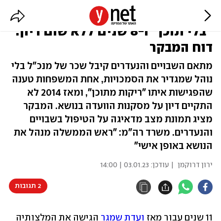
שכר גבוה למתאם השבויים, פגישות
"בלי תוכן" ו-8 שנים ללא שום דיון:
דוח המבקר
מתאם השבויים והנעדרים קיבל שכר של מנכ"ל בלי
נוהל שמגדיר את הסמכויות, אחת המשפחות טענה
שהפגישות איתו "ריקות מתוכן", ומאז 2014 לא
התקיים דיון על מסקנות הוועדה בנושא. המבקר
מציג תמונת מצב מדאיגה על הטיפול בשבויים
והנעדרים. משרד רה"מ: "ראש הממשלה מנהל את
הנושא באופן אישי"
ירון דרוקמן
| עודכן:
03.01.23 | 14:00
2 תגובות
11 שנים עבור מאז 
ועדת שמגר
 הגישה את המלצותיה 