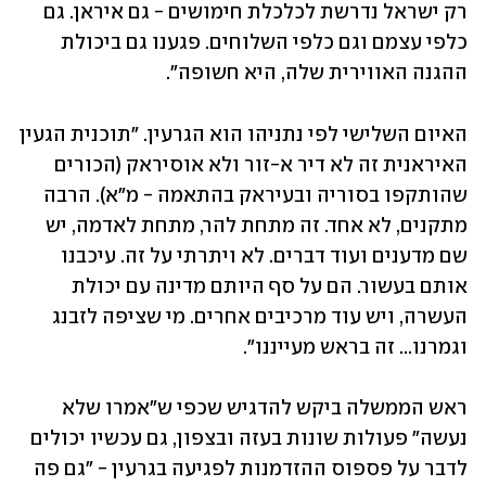
רק ישראל נדרשת לכלכלת חימושים - גם איראן. גם 
כלפי עצמם וגם כלפי השלוחים. פגענו גם ביכולת 
ההגנה האווירית שלה, היא חשופה".
האיום השלישי לפי נתניהו הוא הגרעין. "תוכנית הגעין 
האיראנית זה לא דיר א-זור ולא אוסיראק (הכורים 
שהותקפו בסוריה ובעיראק בהתאמה - מ"א). הרבה 
מתקנים, לא אחד. זה מתחת להר, מתחת לאדמה, יש 
שם מדענים ועוד דברים. לא ויתרתי על זה. עיכבנו 
אותם בעשור. הם על סף היותם מדינה עם יכולת 
העשרה, ויש עוד מרכיבים אחרים. מי שציפה לזבנג 
וגמרנו... זה בראש מעייננו". 
ראש הממשלה ביקש להדגיש שכפי ש"אמרו שלא 
נעשה" פעולות שונות בעזה ובצפון, גם עכשיו יכולים 
לדבר על פספוס ההזדמנות לפגיעה בגרעין - "גם פה 