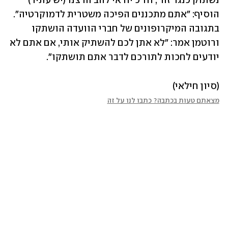
נשתוק כנגד זה", וח"כ יוראי להב הרצנו (יש עתיד) 
הוסיף: ״אתם מתכננים הפיכה משטרית לדמוקרטיה". 
בתגובה המיקרופונים של חברי הוועדה הושתקו 
ורוטמן אמר: "לא אתן לכם להשתיק אותי, אם אתם לא 
יודעים לחכות לתורכם לדבר אתם תושתקו".
(סיון חילאי)
מצאתם טעות בכתבה? כתבו לנו על זה